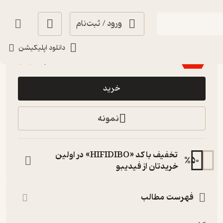
ورود / ثبت‌نام
منتظر امتیاز
دانلود اپلیکیشن
10,800
36,000
٪
70
تومان
خرید
نمونه
تخفیف با کد «HIFIDIBO» در اولین
%
50
خریدتان از فیدیبو
فهرست مطالب