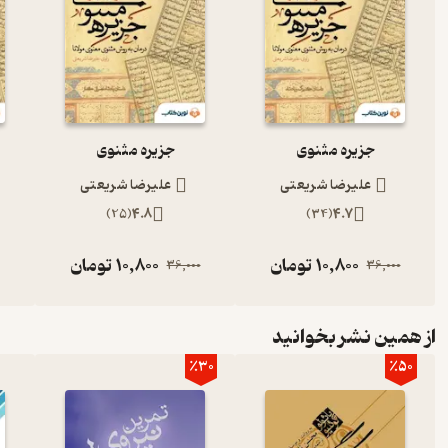
جزیره مثنوی
جزیره مثنوی
علیرضا شریعتی
علیرضا شریعتی
)
25
(
4.8
)
34
(
4.7
10,800
تومان
10,800
تومان
36,000
36,000
از همین نشر بخوانید
٪30
٪50