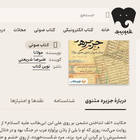
شعر فارسی
فیدیبو
کتاب صوتی
ادبیات
شعر و نقد شعر
کتاب صوتی جزیره مثنوی ا
خانه
کتاب الکترونیکی
کتاب صوتی
مجلات
درس
داستان تف انداختن دشمن بر روی علی اب
کتاب صوتی
مولانا
نویسنده
:
علیرضا شریعتی
گوینده
:
نوین کتاب
ناشر
:
دربارۀ جزیره مثنوی
شناسنامه
نقدها و امتیازها
حکایت «تف انداختن دشمن بر روی علی ابن ابی‌طالب علیه السلام» از 
روایت می‌‌کند؛ روزی که او با یلی از یلان پرآوازه عرب در جنگ بود و در 
شمشیرش را بر گردن آن مرد بزند، مرد شکست‌خورده، از روی خشم و حقا