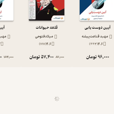
آیین دوست یابی
قلعه حیوانات
آیی
مهبد قناعت‌پیشه
میلادفتوحی
مهبد
7
)
717
(
4.6
)
443
(
4.6
96,000
تومان
57,400
تومان
00
163,000
82,000