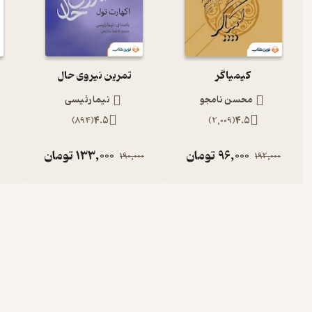
کیمیاگر
تمرین نیروی حال
محسن نامجو
نیما رئیسی
)
894
(
4.5
)
2,009
(
4.5
96,000
تومان
133,000
تومان
190,000
192,000