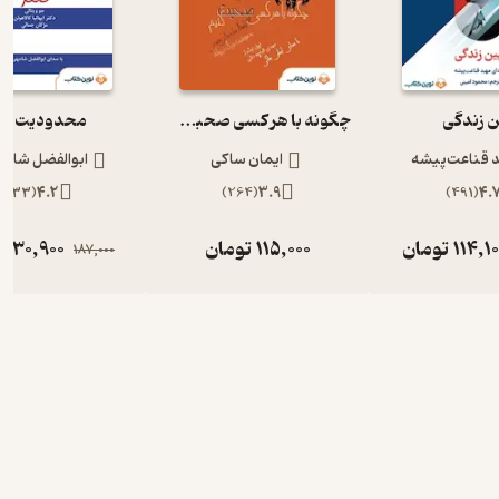
ن زندگی
چگونه با هر کسی صحبت کنیم؟
محدودیت صف
 قناعت‌پیشه
ایمان ساکی
ابوالفضل شاه 
)
433
(
4.2
)
264
(
3.9
)
491
(
4.
114,1
تومان
115,000
تومان
130,900
ت
187,000