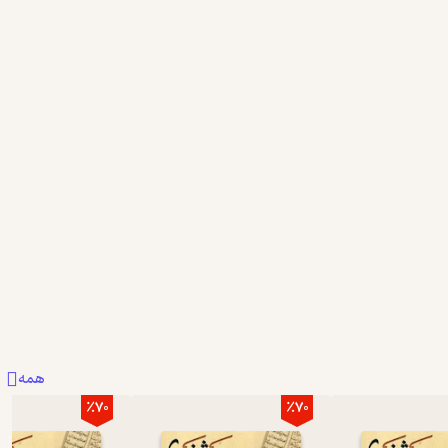
همه
٪70
٪70