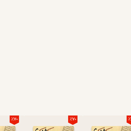
٪70
٪70
٪