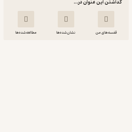
گذاشتن این عنوان در...
قفسه‌های من
نشان‌شده‌ها
مطالعه‌شده‌ها
جزیره مثنوی
مولانا
علیرضا شریعتی
نوین کتاب
منتظر امتیاز
10,800
36,000
٪
70
تومان
نمونه