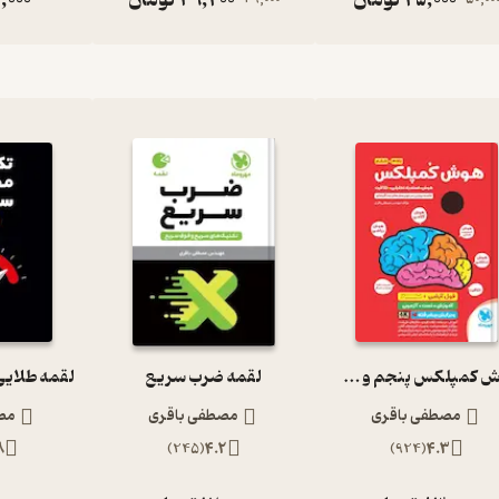
هوش کمپلکس پنجم و ششم
لقمه ضرب سریع
مصطفی باقری
مصطفی باقری
مص
8
)
245
(
4.2
)
924
(
4.3