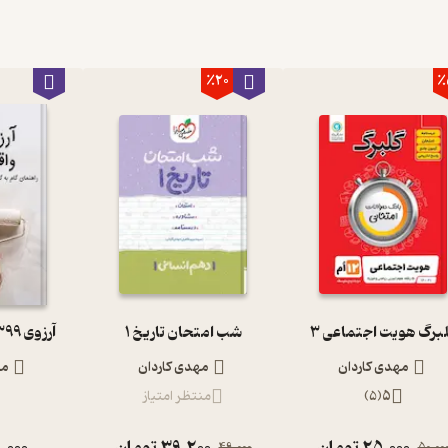
٪20
٪
برگ هویت اجتماعی 3
شب امتحان تاریخ 1
آرزوی 1399 واقعیت1400
مهدی کاردان
مهدی کاردان
مه
5
(
5
)
منتظر امتیاز
25,000
تومان
39,200
تومان
,000
49,000
50,00