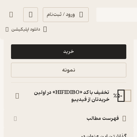
ورود / ثبت‌نام
دانلود اپلیکیشن
50,000
منتظر امتیاز
تومان
خرید
نمونه
تخفیف با کد «HIFIDIBO» در اولین
%
50
خریدتان از فیدیبو
فهرست مطالب
گذاشتن این عنوان در...