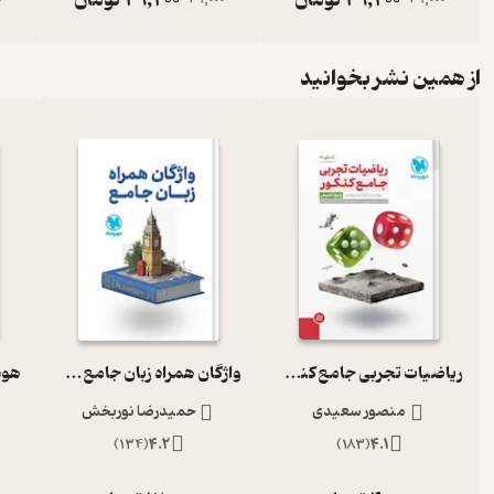
از همین نشر بخوانید
ریاضیات تجربی جامع کنکور پاسخ تشریحی
واژگان همراه زبان جامع ویرایش جدید
منصور سعیدی
حمیدرضا نوربخش
)
134
(
4.2
)
183
(
4.1