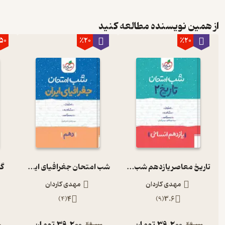
از همین نویسنده مطالعه کنید
50
٪20
٪20
تاریخ معاصر یازدهم شب امتحان
شب امتحان جغرافیای ایران
گل
مهدی کاردان
مهدی کاردان
)
4
(
4
)
9
(
3.6
39,200
تومان
39,200
تومان
0
49,000
49,000