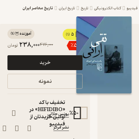
تاریخ معاصر ایران
یبو
کتاب الکترونیکی
تاریخ
تاریخ ایران
آموزنده 🦉
(
1
)
5
کتاب تقی
(1)
238,000
476,000
٪
50
تومان
ارانی اثر
یونس
خرید
جلالی
نشر مرکز
نمونه
یک زندگی کوتاه
کتاب
متنی
تخفیف با کد
نویسنده
:
«HIFIDIBO» در
%
50
یونس جلالی
اولین خریدتان از
ناشر
:
فیدیبو
نشر مرکز