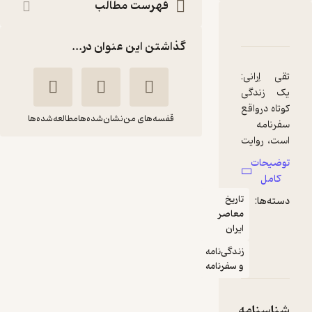
فهرست مطالب
دربارۀ تقی ارانی
شناسنامه
نقدها و امتیازها
گذاشتن این عنوان در...
تقی اِرانی:
یک زندگی
کوتاه درواقع
قفسه‌های من
نشان‌شده‌ها
مطالعه‌شده‌ها
سفرنامه
است، روایت
دورانی که
تقی ارانی
توضیحات
یک قرن با
یونس جلالی
کامل
ما فاصله
تاریخ
دسته‌ها:
دارد. در این
نشر مرکز
معاصر
کتاب از خلال
ایران
زندگی تقی
زندگی‌نامه
آموزنده 🦉
(
1
)
ارانی به
5
(1)
و سفرنامه
میراث
238,000
476,000
٪
50
تومان
نظری‌اش
پی می‌بریم
شناسنامه