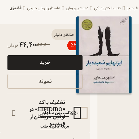
فانتزی
کتاب الکترونیکی
داستان و رمان
داستان و رمان خارجی
کتاب آیزنهایم
منتظر امتیاز
44,400
55,500
٪
20
تومان
شعبده‌باز اثر
استیون
خرید
میلهاوزر نشر
انتشارات کتاب
نمونه
کوله‌پشتی
کتاب متنی
تخفیف با کد
نویسنده
:
«HIFIDIBO» در
%
50
استیون میلهاوزر
اولین خریدتان از
مترجم
:
فیدیبو
مهتا عافیت طلب
ناشر
: