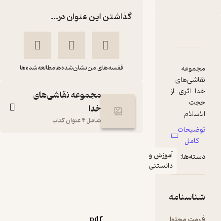
گذاشتن این عنوان در...
بارۀ انارهای تو... قشنگ‌ترند جلد 1
شناسنامه
نقدها و امتیازها
موعه
قفسه‌های من
نشان‌شده‌ها
مطالعه‌شده‌ها
اشی‌های
ا اثری از
مجموعه نقاشی‌های
ت
خدا
اسلام
شامل 4 عنوان کتاب
امرضا
ضیحات
دری
کامل
انارهای تو...
هری در
آموزش و
ته‌ها:
ینه
قشنگ‌ترند جلد 1
دانستنی
اشناسی
غلامرضا حیدری ابهری
دکان
‌باشد که
جمال
اسنامه
ای آشنایی
ها با
مت محتوا
pdf