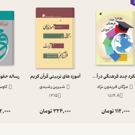
رویکرد چند فرهنگی در آموزش
آموزه های تربیتی قرآن کریم
رساله حقوق
مژگان فریدون نژاد
شیرین رشیدی
کاوس
)
3
(
5
)
5
(
2.8
112,000
تومان
324,000
تومان
2,000