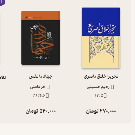
تحریر اخلاق ناصری
جهاد با نفس
رحیم حسینی
حر عاملی
)
14
(
4.6
)
3
(
5
270,000
تومان
540,000
تومان