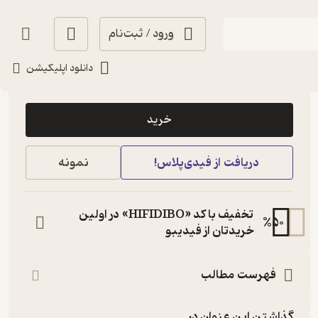
ورود / ثبت‌نام
دانلود اپلیکیشن
474,000
منتظر امتیاز
تومان
خرید
دریافت از فیدی‌پلاس!
نمونه
تخفیف با کد «HIFIDIBO» در اولین
%
50
خریدتان از فیدیبو
فهرست مطالب
گذاشتن این عنوان در...