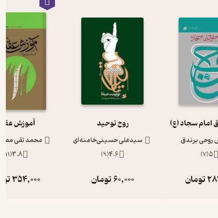
 امام سجاد (ع)
روح توحید
آموزش عقای
 روحی برندق
سیدعلی حسینی‌خامنه‌ای
محمد تقی مصبا
)
11
(
3.8
)
9
(
4.6
)
7
(
5
28
تومان
60,000
تومان
354,000
توم