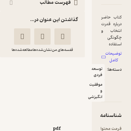
فهرست مطالب
اضر
گذاشتن این عنوان در...
قدرت
ب و
ی
قفسه‌های من
نشان‌شده‌ها
مطالعه‌شده‌ها
ه از
ات
ئله
انتخاب مسئولانه
توسعه
:
ه با
لیندا
عفت
فردی
روش
فرانسیس
حیدری
مرین
موفقیت
و
می،
فراروان
انگیزشی
ی و
،
منتظر امتیاز
های
امه
50,000
100,000
٪
50
تومان
ه را
حتوا
pdf