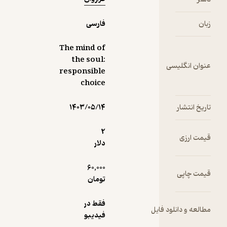
)،
درت
فارسی
 و
ی و
The mind of
 را
the soul:
کرده
انگلیسی
responsible
نگی
choice
قائل
رای
تشار
۱۴۰۳/۰۵/۱۴
ی و
2
ب و
رزی
دلار
60,000
 در
اپی
تومان
تا را
فقط در
است.
و دانلود فایل
فیدیبو