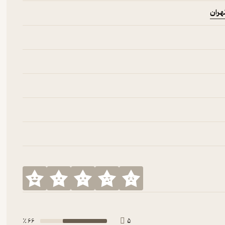
هران
66 ٪
5