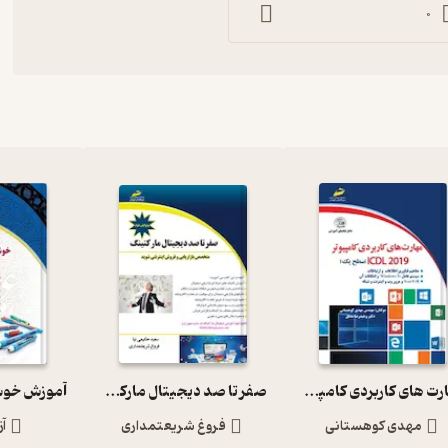
0
مهارت های کاربردی کامپیوتر2019 ICDL سطح یک
صفر تا صد دیجیتال مارکتینگ
مهدی کوهستانی
فروغ شریعتمداری
آز