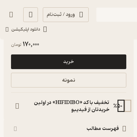
ورود / ثبت‌نام
دانلود اپلیکیشن
خوش‌خوان 📚
(
1
)
3.7
(3)
170,000
تومان
خرید
نمونه
تخفیف با کد «HIFIDIBO» در اولین
%
50
خریدتان از فیدیبو
فهرست مطالب