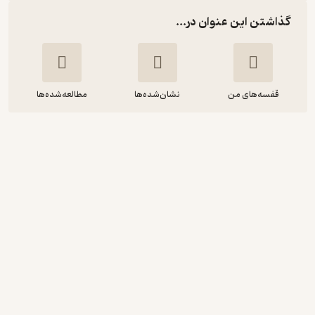
گذاشتن این عنوان در...
قفسه‌های من
نشان‌شده‌ها
مطالعه‌شده‌ها
وب اسکرپینگ با پایتون
نیما شفیعی رضوانی نژاد
موسسه فرهنگی هنری دیباگران تهران
خوش‌خوان 📚
(
1
)
3.7
(3)
170,000
تومان