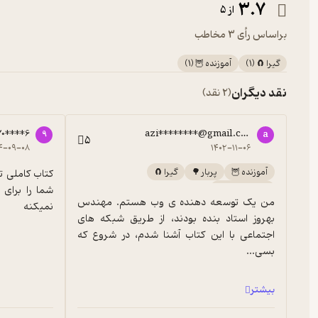
3.7
از 5
براساس رأی 3 مخاطب
گیرا 🧲
(
1
)
آموزنده 🦉
(
1
)
نقد دیگران
(2 نقد)
70****6
azi********@gmail.com
9
a
5
۴-۰۹-۰۸
۱۴۰۲-۱۱-۰۶
آموزنده 🦉
پربار 🌳
گیرا 🧲
خوش‌خوان 📚
من یک توسعه دهنده ی وب هستم. مهندس 
نمیکنه
بهروز استاد بنده بودند، از طریق شبکه های 
اجتماعی با این کتاب آشنا شدم، در شروع که 
بسی...
بیشتر