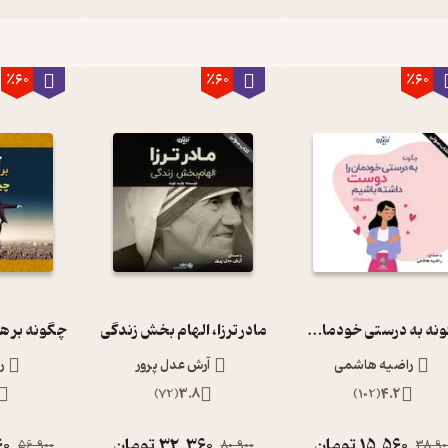
٪60
٪60
٪60
چگونه به درستی خودمان را دوست داشته باشیم؟
مادر ترزا، الهام بخش زندگی
راضیه هاشمی
آرش عدل پرور
ر
)
72
(
3.8
)
102
(
4.2
15,560
تومان
32,360
تومان
60
56,900
80,900
38,90