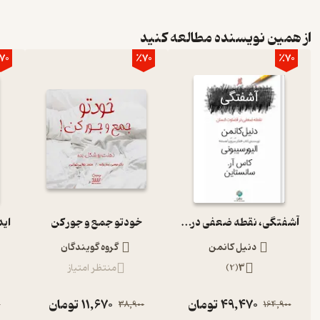
از همین نویسنده مطالعه کنید
70
٪70
٪70
آشفتگی، نقطه ضعفی در قضاوت انسان
خودتو جمع و جور کن
اید
دنیل کانمن
گروه گویندگان
3
(
2
)
منتظر امتیاز
49,470
تومان
11,670
تومان
0
38,900
164,900