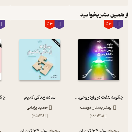
از همین نشر بخوانید
٪10
٪10
چگونه هفت دروازه روحی خویش را بگشاییم؟
ساده زندگی کنیم
بهناز بستان دوست
حمید یزدانی
)
45
(
3.1
)
189
(
3.8
35,010
تومان
35,010
تومان
0
38,900
38,900