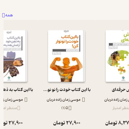
همه
حرفه‌ای
با این کتاب خودت را نو نوار کن
مان زاده دربان
موسی زمان زاده دربان
موسی زمان زاده
تظر امتیاز
5
(
1
)
منتظر امتیا
8,37
تومان
27,900
تومان
27,900
توما