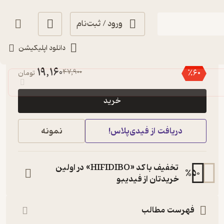
ورود / ثبت‌نام
دانلود اپلیکیشن
منتظر امتیاز
19,160
47,900
٪
60
تومان
خرید
دریافت از فیدی‌پلاس!
نمونه
تخفیف با کد «HIFIDIBO» در اولین
%
50
خریدتان از فیدیبو
فهرست مطالب