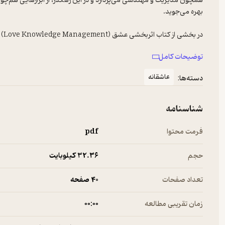
همچون مدیریت و مهندسی می‌پردازد و در این رهگذر، از ابزارهایی هم‌چو
بهره می‌جوید.
در بخشی از کتاب اثربخشی عشق (Love Knowledge Management) می‌خوانیم:
توضیحات کامل
۱- از این که در کنارم هستی، بسیار شادمانم.
۲- بودنت یاریم می‌کند که دریابم،
عاشقانه
دسته‌ها:
٣- جهان تا کجا زیباست.
I am so glad that you are here
شناسنامه
It helps me to realize how
Beautiful my world is
فرمت محتوا
pdf
حجم
32.۳۶ کیلوبایت
تعداد صفحات
40 صفحه
زمان تقریبی مطالعه
۰۰:۰۰