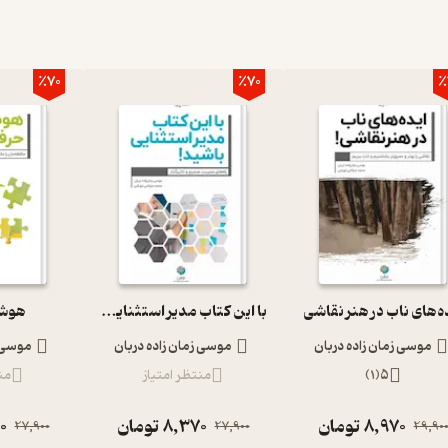
٪70
٪70
٪
ه‌های ناب در هنر نقاشی
با این کتاب مدیر استثنایی باشید
هوش 
موسی زمان زاده دربان
موسی زمان زاده دربان
موسی ز
5
(
1
)
منتظر امتیاز
من
8,970
تومان
8,370
تومان
0
27,900
27,900
29,90