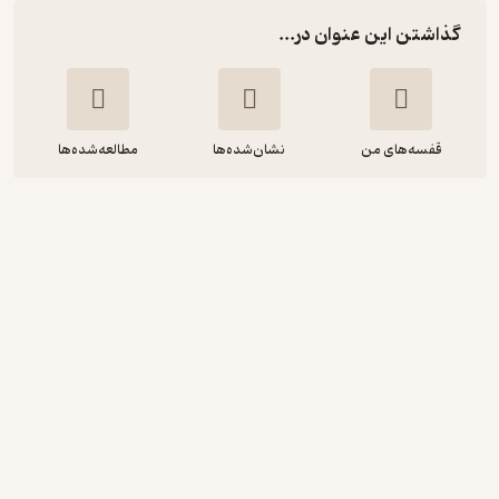
گذاشتن این عنوان در...
قفسه‌های من
نشان‌شده‌ها
مطالعه‌شده‌ها
برنامه‌ریزی عشق
موسی زمان زاده دربان
نشر نوژین
منتظر امتیاز
19,160
47,900
٪
60
تومان