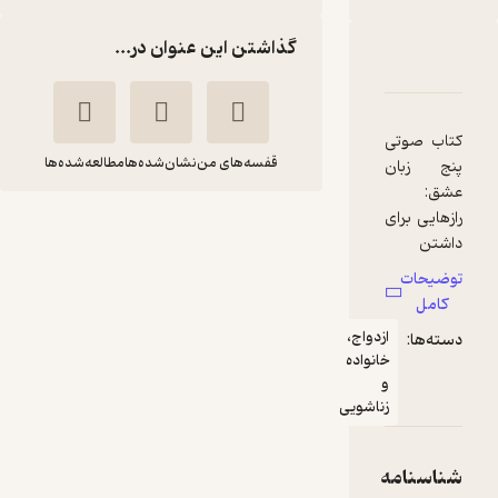
گذاشتن این عنوان در...
دربارۀ پنج زبان عشق
شناسنامه
نقدها و امتیازها
کتاب صوتی
قفسه‌های من
نشان‌شده‌ها
مطالعه‌شده‌ها
پنج زبان
عشق:
رازهایی برای
پنج زبان عشق
داشتن
گری
امیررضا
عشقی
چاپمن
علیزاده
توضیحات
پایدار،
کامل
نوشته گری
رمانو
ازدواج،
دسته‌ها:
چاپمن،
خانواده
اصول
و
آموزنده 🦉
(
3
)
4.7
(6)
ساده‌ای را
زناشویی
برای حفظ و
36,000
120,000
٪
70
تومان
تداوم عشق
در روابط
شناسنامه