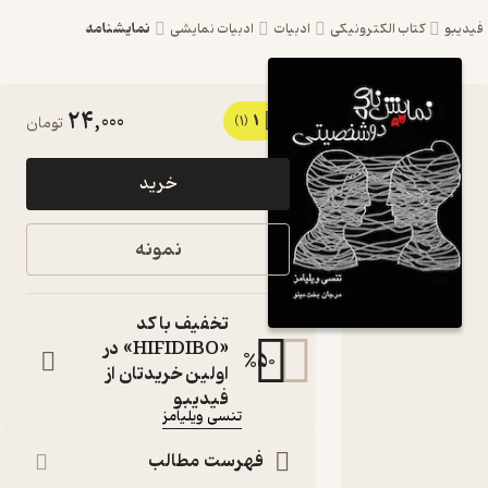
نمایشنامه
بو
کتاب الکترونیکی
ادبیات
ادبیات نمایشی
24,000
1
کتاب
(1)
تومان
نمایشنامه
خرید
دوشخصیتی
اثر تنسی
نمونه
ویلیامز نشر
مینو
تخفیف با کد
کتاب
«HIFIDIBO» در
%
50
متنی
اولین خریدتان از
نویسنده
:
فیدیبو
تنسی ویلیامز
مترجم
:
فهرست مطالب
مرجان بخت‌ مینو
مینو