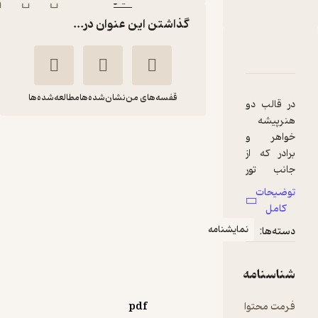
ناشر
:
گذاشتن این عنوان در...
دربارۀ نمایشنامه دوشخصیتی
شناسنامه
نقدها و امتیازها
قفسه‌های من
نشان‌شده‌ها
مطالعه‌شده‌ها
در قالب دو
هنرپیشه
نمایشنامه
خواهر و
برادر که از
دوشخصیتی
جانب تور
تنسی
مرجان بخت‌
هنری
ویلیامز
مینو
توضیحات
همراهشان
کامل
در سالن
مینو
نمایشنامه
دسته‌ها:
تئاتر قراضه
یک ایالت
24,000
1
(1)
تومان
ناشناخته
شناسنامه
قال گذاشته
شده اند
فرمت محتوا
pdf
حقیقت و