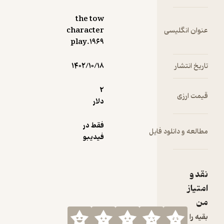
هراس
تنسی
the tow
ویلیامز
عنوان انگلیسی
character
درباره این
play.۱۹۶۹
اثرش
میگوید:
تاریخ انتشار
۱۴۰۲/۱۰/۱۸
«همان
فریادی که
2
قیمت ارزی
هرگز دست
دلار
از نگارشش
نخواهم
فقط در
مطالعه و دانلود فایل
کشید؛
فیدیبو
همان
داستان
بدیع همان
نقد و
زندگی همان
امتیاز
حس فریاد
گونه
من
اعتراض فکر
بقیه را
میکنم این