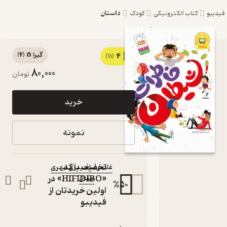
داستان
کتاب الکترونیکی
کودک
گیرا 🧲
(
4
)
4
کتاب خاطرات
(11)
80,000
تومان
شیطان اثر
غلامرضا
خرید
حیدری ابهری
نشر جمال
نمونه
کتاب متنی
نویسنده
:
تخفیف با کد
غلامرضا حیدری ابهری
«HIFIDIBO» در
جمال
ناشر
:
%
50
اولین خریدتان از
فیدیبو
بارۀ خاطرات شیطان
شناسنامه
نقدها و امتیازها