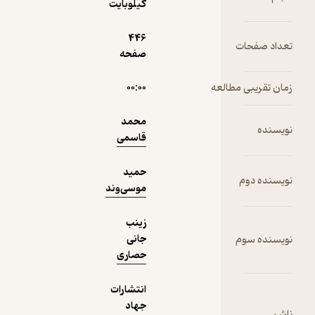
کیلوبایت
نمونه
446
صفحه
العه
۰۰:۰۰
محمد
قاسمی
حمید
موسی‌وند
زینب
جانی
حصاری
انتشارات
جهاد