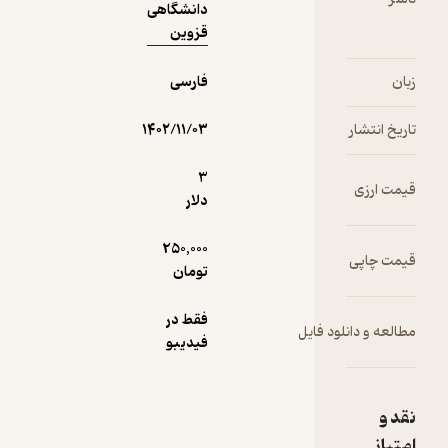
دانشگاهی
قزوین
فارسی
۱۴۰۲/۱۱/۰۳
3
دلار
250,000
تومان
فقط در
 فایل
فیدیبو