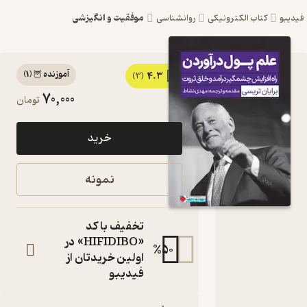
موفقیت و انگیزشی
بو
کتاب الکترونیکی
روانشناسی
آموزنده 🦉
(
1
)
4.3
کتاب علم
(3)
70,000
تومان
پول در
آوردن اثر
خرید
برایان
تریسی نشر
نمونه
انتشارات
نگاه نوین
تخفیف با کد
راه افزایش
«HIFIDIBO» در
%
50
چشمگیر درآمد و
اولین خریدتان از
خلق ثروت
فیدیبو
کتاب
متنی