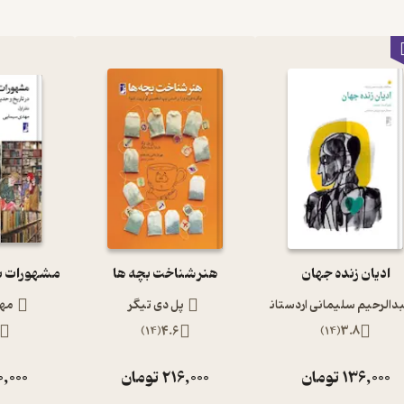
ادیان زنده جهان
هنر شناخت بچه ها
دالرحیم سلیمانی اردستانی
پل دی تیگر
مه
)
14
(
4.6
)
14
(
3.8
136,000
تومان
216,000
تومان
0,000