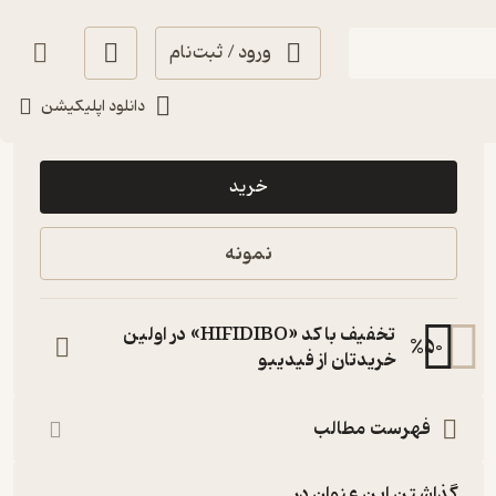
ورود / ثبت‌نام
دانلود اپلیکیشن
75,000
منتظر امتیاز
تومان
خرید
نمونه
تخفیف با کد «HIFIDIBO» در اولین
%
50
خریدتان از فیدیبو
فهرست مطالب
گذاشتن این عنوان در...