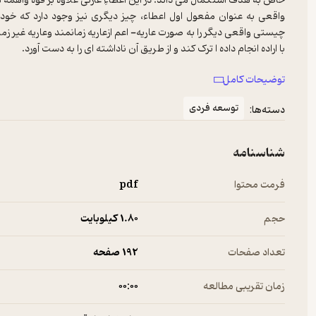
خاص به هدف استکمال می داند. در این اعطاءِ عارتی علاوه بر قوۀ واهمۀ 
ِواقعی به عنوان مفعول اول اعطاء، چیز دیگری نیز وجود دارد که خو
چیستی واقعی دیگر را به صورت عاریه- اعم ازعاریه زمانمند وعاریه غیر زم
با اراده انجام داده ا ترک کند و از طریق آن ناداشته ای را به دست آورد.
از منظر علامه طباطبایی تمام رفتارهای ارادی انسان-به عنوان یک موجود
توضیحات کامل
تنها زندگی اجتماعی او غرق در اعتبار است بلکه انسان حتی در ظرف تنهایی 
به حیات بدون آب برای ماهی تشبیه کرده است.
توسعه فردی
دسته‌ها:
شناسنامه
فرمت محتوا
pdf
حجم
1.۸۰ کیلوبایت
تعداد صفحات
192 صفحه
زمان تقریبی مطالعه
۰۰:۰۰