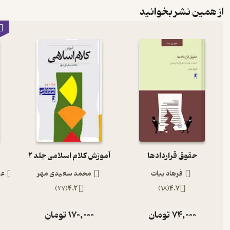
از همین نشر بخوانید
حقوق قراردادها
آموزش کلام اسلامی جلد 2
فرهاد بیات
محمد سعیدی مهر
عب
)
27
(
4.2
)
18
(
4.7
74,000
تومان
170,000
تومان