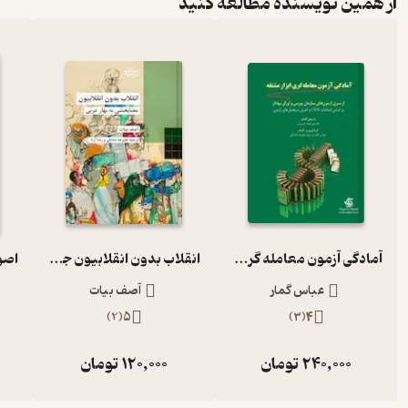
از همین نویسنده مطالعه کنید
آمادگی آزمون معامله گری ابزار مشتقه
انقلاب بدون انقلابیون جلد 38
عباس گمار
آصف بیات
)
2
(
5
)
3
(
4
240,000
تومان
120,000
تومان