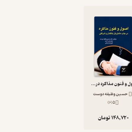
اصول و فنون مذاکره در جذب مشتریان در بانکداری شرکتی
حسین وظیفه دوست
)
6
(
5
148,720
تومان