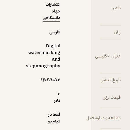
انتشارات
جهاد
دانشگاهی
فارسی
Digital
watermarking
سی
and
steganography
۱۴۰۲/۱۰/۰۳
3
دلار
فقط در
ود فایل
فیدیبو