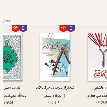
همه
٪40
٪40
ن عاشقی
تندتر از عقربه ها حرکت کن
تربیت دینی ک
مدعلی جعفری
بهزاد دانشگر
آیت الله محی الدین ح
)
33
(
4.5
)
35
(
4.6
)
62
(
4.4