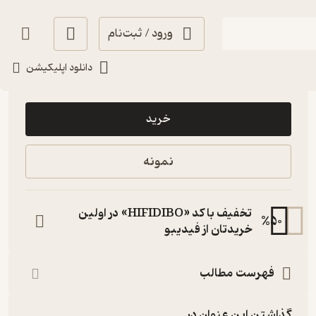
ورود / ثبت‌نام
دانلود اپلیکیشن
67,500
4.7
(3)
تومان
خرید
نمونه
تخفیف با کد «HIFIDIBO» در اولین
%
50
خریدتان از فیدیبو
فهرست مطالب
گذاشتن این عنوان در...