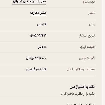
محی‌الدین حائری‌شیرازی
نویسنده
نشر معارف
ناشر
زبان
فارسی
تاریخ انتشار
۱۴۰۵/۰۱/۲۳
قیمت ارزی
8 دلار
قیمت چاپی
135,000 تومان
مطالعه و دانلود فایل
فقط در فیدیبو
نقد و امتیاز من
بقیه را از نظرت باخبر کن: