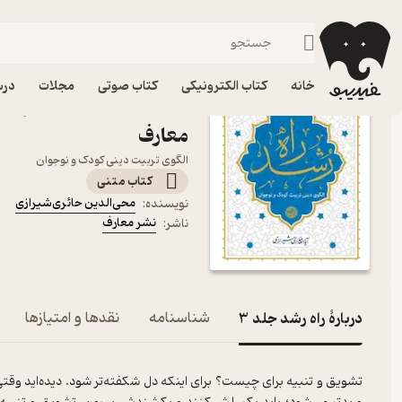
ادیان و مذاهب
فیدیبو
کتاب الکترونیکی
دین و مذهب
خانه
کتاب الکترونیکی
کتاب صوتی
مجلات
درس
کتاب راه ر
معارف
الگوی تربیت دینی کودک و نوجوان
کتاب متنی
محی‌الدین حائری‌شیرازی
نویسنده
:
نشر معارف
ناشر
:
دربارۀ راه رشد جلد 3
شناسنامه
نقدها و امتیازها
تشویق و تنبیه برای چیست؟ برای اینکه دل شکفته‌تر شود. دیده‌اید وقتی 