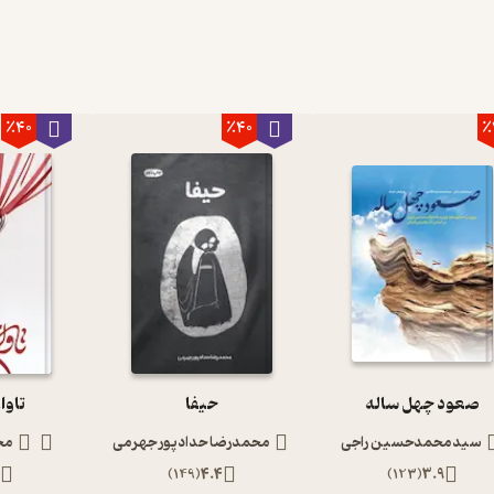
٪40
٪40
٪
صعود چهل ساله
حیفا
تاوا
سیدمحمدحسین راجی
محمدرضا حدادپور جهرمی
مح
)
149
(
4.4
)
123
(
3.9