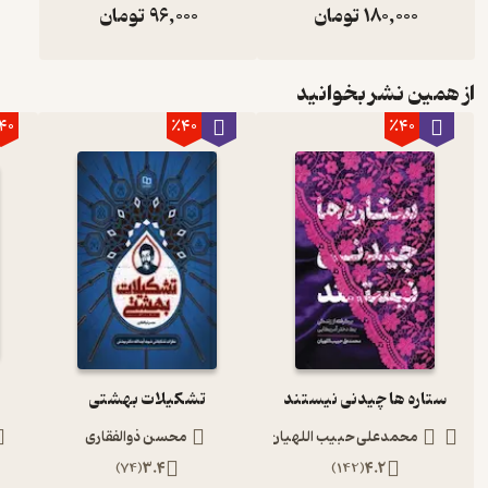
180,000
تومان
96,000
تومان
از همین نشر بخوانید
40
٪40
٪40
ستاره ها چیدنی نیستند
تشکیلات بهشتی
محمدعلی حبیب اللهیان
محسن ذوالفقاری
)
74
(
3.4
)
142
(
4.2