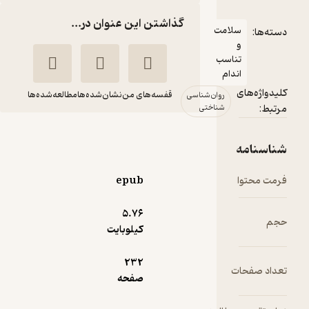
گذاشتن این عنوان در...
امت
اسب
ام
قفسه‌های من
نشان‌شده‌ها
مطالعه‌شده‌ها
روان‌شناسی
شناختی
مقدمه‌ ای بر آسیب‌
شناسی روانی
پیشرفته
epub
علیرضا احمدیان
5.۷۶
پادینا
کیلوبایت
80,000
منتظر امتیاز
تومان
232
صفحه