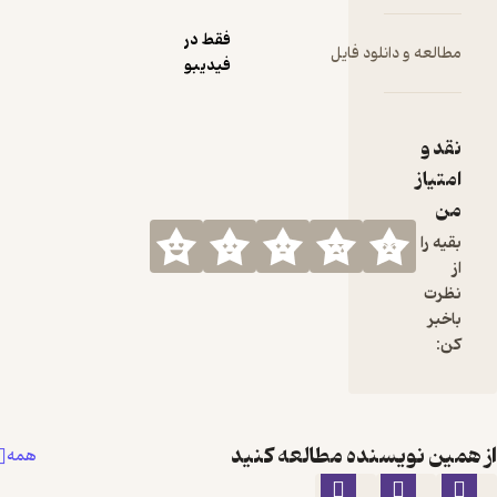
فقط در
د فایل
فیدیبو
ده مطالعه کنید
همه