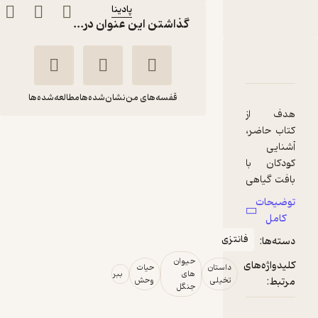
پادینا
ناشر
:
گذاشتن این عنوان در...
دربارۀ مازرون ببر
شناسنامه
نقدها و امتیازها
قفسه‌های من
نشان‌شده‌ها
مطالعه‌شده‌ها
هدف از
کتاب حاضر،
مازرون ببر
آشنایی
وحیده برزه
کودکان با
بافت گیاهی
پادینا
و حیوانی
توضیحات
مختص
کامل
استان
13,000
5
(1)
تومان
فانتزی
دسته‌ها:
مازندران
است. در این
حیوان
کلیدواژه‌های
داستان
حیات
های
ببر
کتاب به
مرتبط:
تخیلی
وحش
جنگل
منظور
تقویت حس