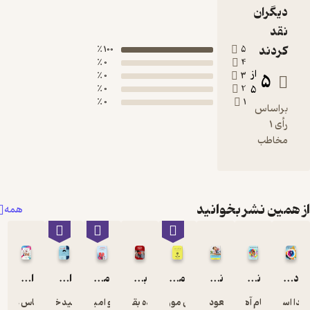
دیگران
نقد
کردند
100 ٪
5
0 ٪
4
از
5
0 ٪
3
0 ٪
2
5
0 ٪
1
براساس
رأی 1
مخاطب
همین نشر بخوانید
همه
درمان هیجان‌ مدار
نقاشی (هنر) درمانی و قصه درمانی
نگاهی به توانبخشی شناختی با تمرکز براختلال نقص توجه - بیش فعالی
مراقبه ذهن‌ آگاهی برای مبتدیان
بهبود روابط زناشویی در آستانه طلاق
مقدمه ای بر درمان خیانت و تعارض زناشویی
اوتیسم
الگو های ازدواج‌ های مجدد رضایتمند دارای سابقه‌ ی طلاق
ا اسلامی
الهام آهنگران
مسعود علیزاده
دان موریسیو
آزاده بقائی‌پور
آرزو امین زاده
وحید خلخالی
عباس غلامی