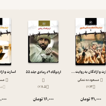
اسارت و ازادگان به روایت تصویر V جلد 13
اردوگاه 9د رمادی جلد 55
مسعود ده نمکی
مسع
3
(
2
)
1.5
(
2
)
من
41,000
تومان
16,000
تومان
,000