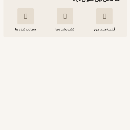
قفسه‌های من
نشان‌شده‌ها
مطالعه‌شده‌ها
اردوگاه 3ج موصل «شصت و هفتی ها«
جلد 30
مسعود ده نمکی
کتاب نشر
22,000
منتظر امتیاز
تومان
نمونه