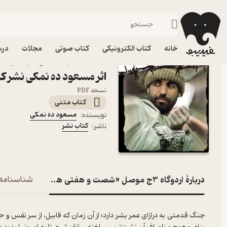
تاریخ ایران اسلامی
فیدیبو
کتاب الکترونیکی
تاریخ
تاریخ ایران
خانه
کتاب الکترونیکی
کتاب صوتی
مجلات
درس
اثر مسعود ده نمکی نشر ک
نسخه PDF
کتاب متنی
مسعود ده نمکی
نویسنده
:
کتاب نشر
ناشر
:
دربارۀ اردوگاه 3ج موصل «شصت و هفتی ها« جلد 30
شناسنامه
جنگ قدمتی به درازای عمر بشر دارد؛ از آن زمان که قابیل، از سر نفس و حسد