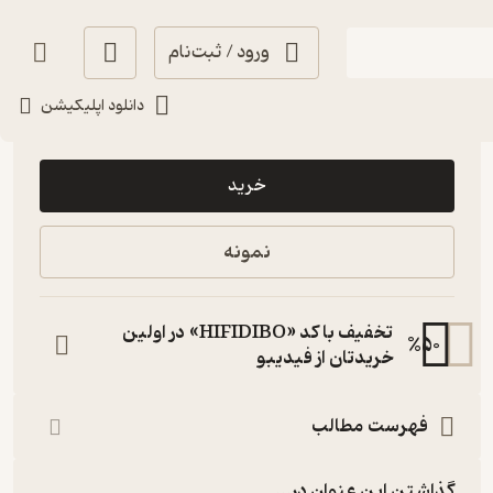
ورود / ثبت‌نام
دانلود اپلیکیشن
22,000
منتظر امتیاز
تومان
خرید
نمونه
تخفیف با کد «HIFIDIBO» در اولین
%
50
خریدتان از فیدیبو
فهرست مطالب
گذاشتن این عنوان در...