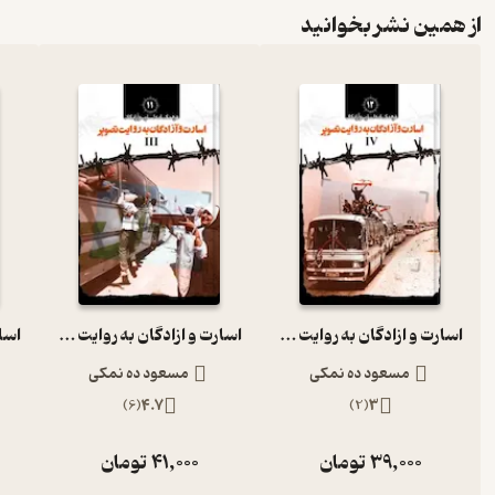
از همین نشر بخوانید
اسارت و ازادگان به روایت تصویر IV جلد 12
اسارت و ازادگان به روایت تصویر III جلد 11
مسعود ده نمکی
مسعود ده نمکی
)
6
(
4.7
)
2
(
3
39,000
تومان
41,000
تومان