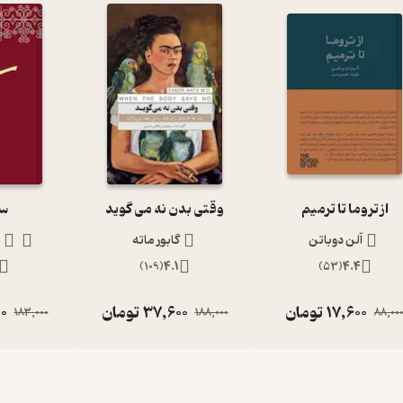
از تروما تا ترمیم
وقتی بدن نه می گوید
سف
آلن دوباتن
گابور ماته
م
)
109
(
4.1
)
53
(
4.4
17,600
تومان
37,600
تومان
0
183,000
188,000
88,00