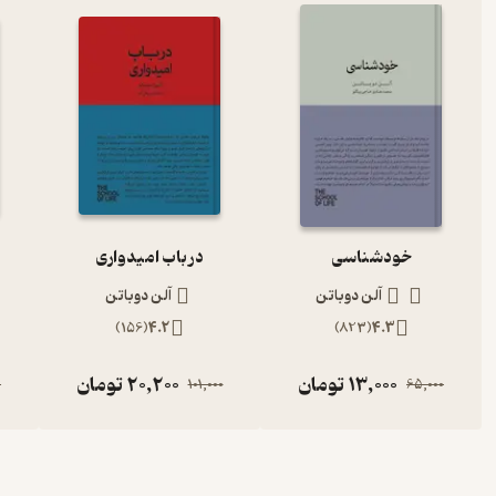
خودشناسی
‌‫در باب امیدواری
آلن دوباتن
آلن دوباتن
)
156
(
4.2
)
823
(
4.3
13,000
تومان
20,200
تومان
0
101,000
65,000