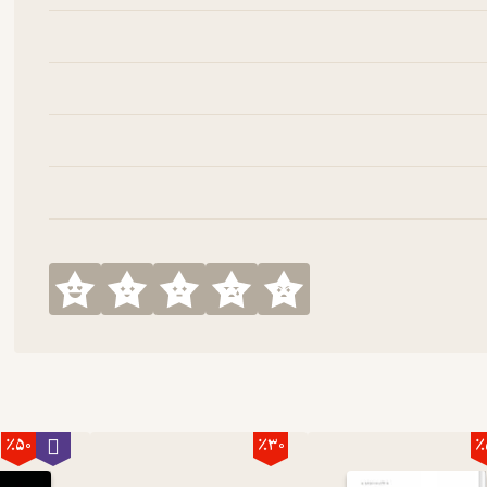
٪50
٪30
٪