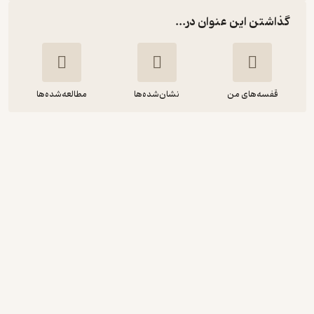
گذاشتن این عنوان در...
قفسه‌های من
نشان‌شده‌ها
مطالعه‌شده‌ها
مجموعه داستان‌هایی برای تقویت هوش
هیجانی در کودکان جلد 2
حمیدرضا بلوچ
پندار تابان
منتظر امتیاز
23,400
117,000
٪
80
تومان