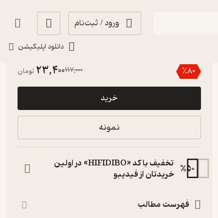
ورود / ثبت‌نام
دانلود اپلیکیشن
منتظر امتیاز
23,400
117,000
٪
80
تومان
خرید
نمونه
تخفیف با کد «HIFIDIBO» در اولین
%
50
خریدتان از فیدیبو
فهرست مطالب