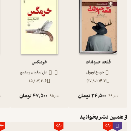
قلعه حیوانات
خرمگس
جورج اورول
اتل لیلیان وینیچ
)
5,104
(
3.6
)
17,902
(
4.3
24,500
تومان
47,500
تومان
0
95,000
49,000
از همین نشر بخوانید
80
٪80
٪80