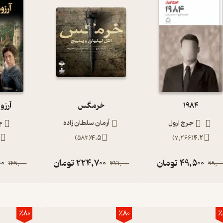
1984
خرمگس
آرزو
جرج ارول
آرمان سلطان زاده
چ
1
)
582
(
4.5
)
7,266
(
4.2
49,500
تومان
224,700
تومان
00
149,000
321,000
99,00
٪80
٪80
٪