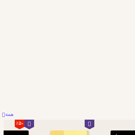
نمونه
همه
٪50