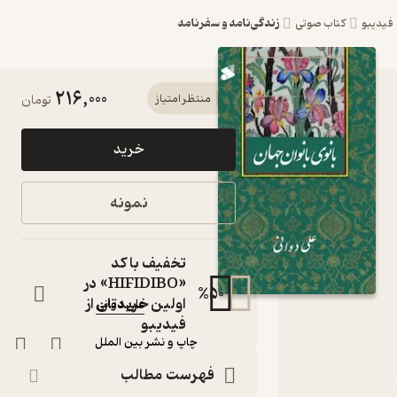
زندگی‌نامه و سفرنامه
کتاب صوتی
216,000
کتاب بانوی
منتظر امتیاز
تومان
بانوان جهان
خرید
اثر علی دوانی
نشر چاپ و
نمونه
نشر بین
الملل
تخفیف با کد
«HIFIDIBO» در
کتاب متنی
%
50
اولین خریدتان از
علی دوانی
نویسنده
:
فیدیبو
ناشر
:
چاپ و نشر بین الملل
فهرست مطالب