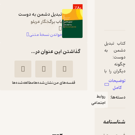
٪80
تبدیل دشمن به دوست
دربارۀ تبدیل دشمن به دوست
باب برگ
نگار عربلو
شناسنامه
نقدها و امتیازها
خواندن نسخۀ متنی
کتاب تبدیل
دشمن به
گذاشتن این عنوان در...
دوست:
چگونه
دیگران را با
خودمان
توضیحات
قفسه‌های من
نشان‌شده‌ها
مطالعه‌شده‌ها
همراه کنیم
کامل
کتابی
روابط
دسته‌ها:
تبدیل دشمن به
فوق‌العاده
اجتماعی
در زمینه
دوست
روانشناسی
باب برگ
اشکان فتولی
و روابط
شناسنامه
اجتماعی
نشر صوتی نیک
است که در