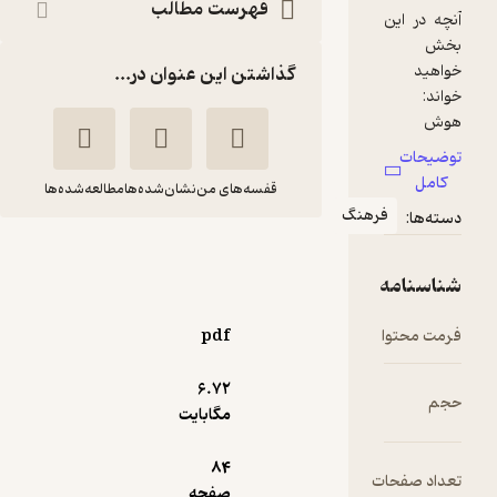
فهرست مطالب
گذاشتن این عنوان در...
قفسه‌های من
نشان‌شده‌ها
مطالعه‌شده‌ها
فرهنگ
ماهنامه شبکه 265
گروه نویسندگان ماهنامه
ه
شبکه
ا
pdf
شبکه
6.۷۲
مگابایت
منتظر امتیاز
9,000
10,000
٪
10
تومان
84
ات
صفحه