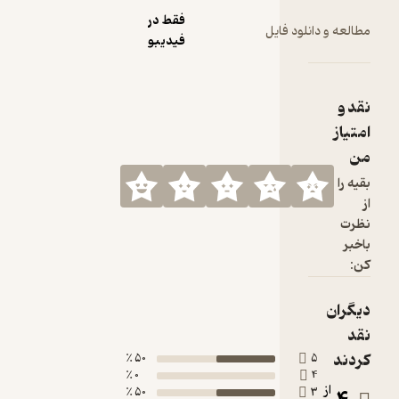
فقط در
ود فایل
فیدیبو
50 ٪
0 ٪
50 ٪