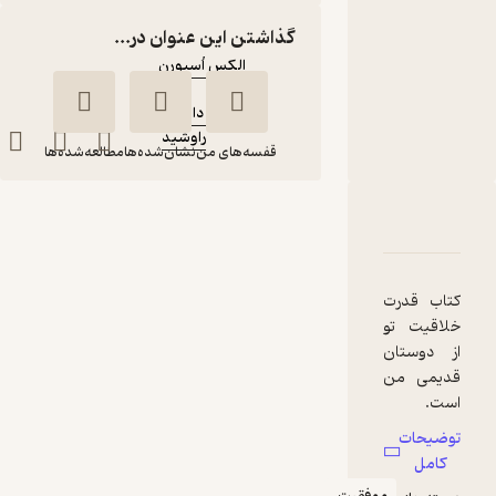
متنی
گذاشتن این عنوان در...
نویسنده
:
الکس اُسبورن
مترجم
:
نجیمه داودی
راوشید
ناشر
:
قفسه‌های من
نشان‌شده‌ها
مطالعه‌شده‌ها
رهاسازی قدرت
دربارۀ رهاسازی قدرت خلاقیت
شناسنامه
نقدها و امتیازها
خلاقیت
الکس
نجیمه
اُسبورن
داودی
کتاب قدرت
خلاقیت تو
راوشید
از دوستان
قدیمی من
است.
47,000
منتظر امتیاز
تومان
نخستین بار
توضیحات
نسخة اصلی
کامل
آن را چهل