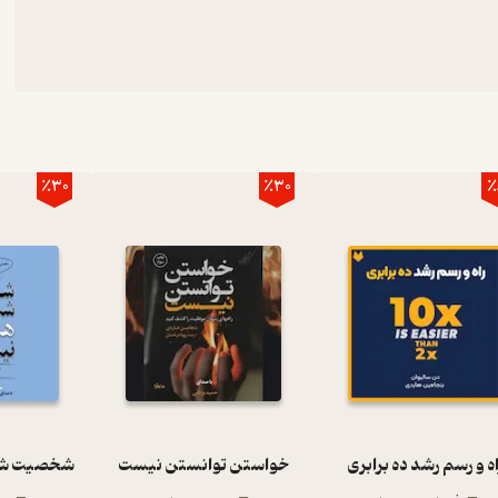
٪30
٪30
٪
اه و رسم رشد ده برابری
خواستن توانستن نیست