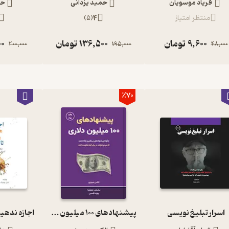
فریاد موسویان
حمید یزدانی
حم
منتظر امتیاز
4
(
5
)
9,600
تومان
136,500
تومان
00
200,000
195,000
48,000
٪70
اسرار تبلیغ نویسی
پیشنهادهای 100 میلیون دلاری