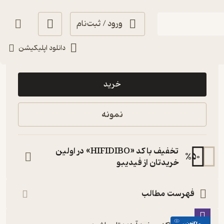
ورود / ثبت‌نام
دانلود اپلیکیشن
85,000
5
(2)
تومان
خرید
نمونه
تخفیف با کد «HIFIDIBO» در اولین
%
50
خریدتان از فیدیبو
فهرست مطالب