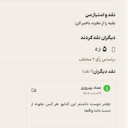
نقد و امتیاز من
بقیه را از نظرت باخبر کن:
دیگران نقد کردند
5
از 5
براساس رأی 2 مخاطب
نقد دیگران
(1 نقد)
عماد بهروزی
ع
5
۱۴۰۲-۰۸-۲۹
چقدر دوست داشتم این کتابو. هر کس نخونه از 
دست داده واقعا