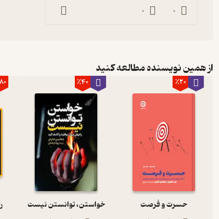
0
0
از همین نویسنده مطالعه کنید
80
٪40
٪20
حسرت و فرصت
خواستن، توانستن نیست
ر