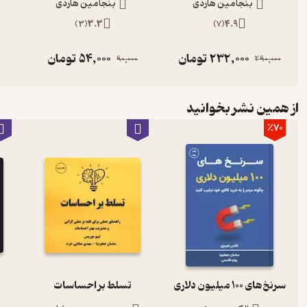
بنجامین هاردی
بنجامین هاردی
)
3
(
3.3
)
7
(
4.9
232,000
تومان
54,000
تومان
90,000
290,000
از همین نشر بخوانید
٪70
سرنخ‌های 100 میلیون دلاری
تسلط بر احساسات