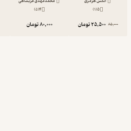
الکس هرمزی
محمدمهدی عربشاهی
)
5
(
4
)
1
(
5
25,500
تومان
80,000
تومان
85,000