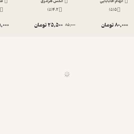
الهام آقابابایی
الکس هرمزی
عل
)
5
(
4.2
)
5
(
5
80,000
تومان
25,500
تومان
,000
85,000