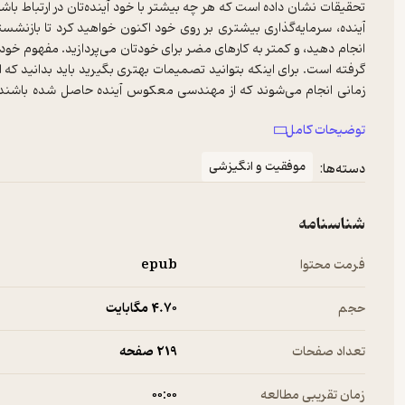
تحقیقات نشان داده است که هر چه بیشتر با خود آینده‌تان در ارتباط با
آینده، سرمایه‌گذاری بیشتری بر روی خود اکنون خواهید کرد تا بازنش
انجام دهید، و کمتر به کارهای مضر برای خودتان می‌پردازید. مفهوم خود آ
گرفته است. برای اینکه بتوانید تصمیمات بهتری بگیرید باید بدانید ک
زمانی انجام می‌شوند که از مهندسی معکوس آینده حاصل شده باشند. 
رسیدن به آن مرحله را برنامه‌ریزی کنید. از مهندسی معکوس هدفتان می‌ت
توضیحات کامل
هدف، کارها و اقدامات خود را تعیین کنید. مغز شما به صورت اتومات
هستند که مغز اساساً یک ماشین پیش‌بینی است و لذا رفتارها را به سوی 
موفقیت و انگیزشی
دسته‌ها:
روز کردن و بهتر کردن پیش بینی‌های مغز است. هر چه جایی که می‌خواه
غیر مرتبط پرت خواهد شد.
شناسنامه
فرمت محتوا
epub
حجم
4.۷۰ مگابایت
تعداد صفحات
219 صفحه
زمان تقریبی مطالعه
۰۰:۰۰