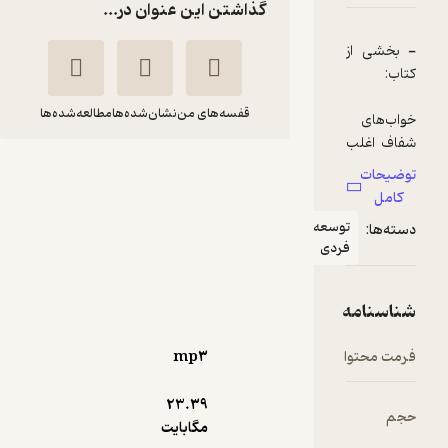
گذاشتن این عنوان در...
قفسه‌های من
نشان‌شده‌ها
مطالعه‌شده‌ها
خواب دیدن شفاف
برای مبتدیان
کریس
زهرا حاتمیان
عه
تیلور
فر
ی
یاسین قاسمی‌بجد
49,000
منتظر امتیاز
تومان
mp۳
23.۳۹
مگابایت