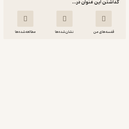
گذاشتن این عنوان در...
قفسه‌های من
نشان‌شده‌ها
مطالعه‌شده‌ها
انرژی پول
جکی وودساید
فرزانه فائزی
شادن پژواک
3.5
(2)
10,800
54,000
٪
80
تومان
نمونه