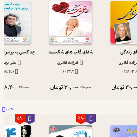
ی زندگی
شفای قلب های شکسته
زانه فائزی
فرزانه فائزی
علی بهرام
)
59
(
4.6
)
9
(
3.2
)
154
(
3.
30,00
تومان
30,000
تومان
8,400
تو
42,000
150,000
همه
٪80
٪80