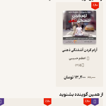
٪80
آرام کردن آشفتگی ذهنی
اعظم حبیبی
)
4
(
5
13,400
تومان
67,000
از همین گوینده بشنوید
٪80
٪80