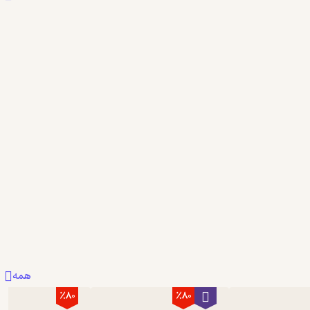
همه
٪80
٪80