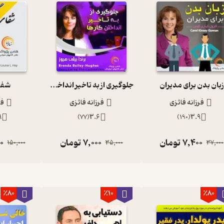
زبان بدن برای مدیران
جلوگیری از به تاخیر انداختن کارها
شفا
فرزانه فائزی
فرزانه فائزی
فر
9
)
77
(
3.6
)
190
(
3.9
7,400
تومان
7,000
تومان
0
150,000
35,000
37,000
٪80
٪10
٪80