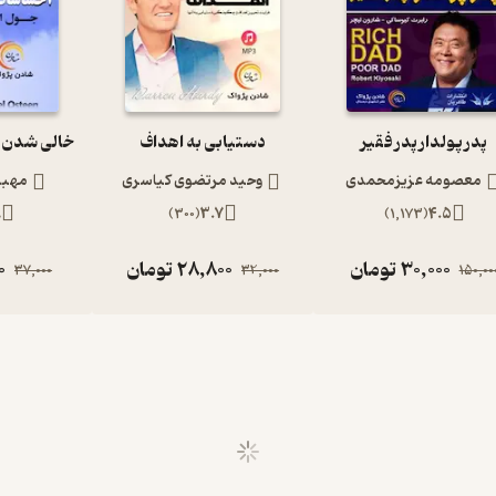
پدر پولدار پدر فقیر
دستیابی به اهداف
معصومه عزیزمحمدی
وحید مرتضوی کیاسری
مهبد
9
)
300
(
3.7
)
1,173
(
4.5
30,000
تومان
28,800
تومان
0
37,000
32,000
150,00