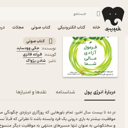
موفقیت و انگیزشی
فیدیبو
کتاب صوتی
روانشناسی
کتاب صوتی انرژی پول اث
خانه
کتاب الکترونیکی
کتاب صوتی
مجلات
درس
فرمول آزادی مالی شما
کتاب صوتی
جکی وودساید
نویسنده
:
فرزانه فائزی
گوینده
:
شادن پژواک
ناشر
:
دربارۀ انرژی پول
شناسنامه
نقدها و امتیازها
در ده تا بیست سال اخیر، تمام باورهایی که روزگاری درباره‌ی چگونگ
موفقیت بیشتر به بازی درونی یک فرد وابسته باشد تا نظراتی که قبلا
و سختکوشی به عنوان تنها مسیرهای منتهی به موفقیت دیگر منسوخ شده‌ا