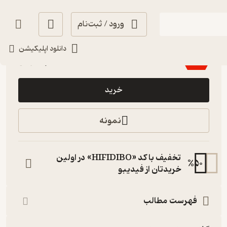
ورود / ثبت‌نام
3.5
(2)
دانلود اپلیکیشن
10,800
54,000
٪
80
تومان
خرید
نمونه
تخفیف با کد «HIFIDIBO» در اولین
%
50
خریدتان از فیدیبو
فهرست مطالب