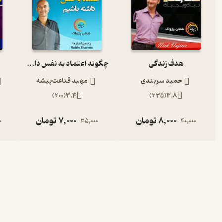
هدف زندگی
چگونه اعتماد به نفس داشته باشیم ؟
حمید سربندی
مهبد قناعت‌پیشه
)
200
(
3.4
)
235
(
3.8
8,000
تومان
7,000
تومان
0
35,000
40,000