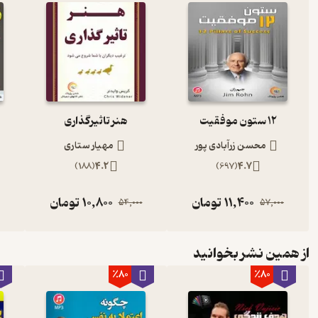
12 ستون موفقیت
هنر تاثیرگذاری
محسن زرآبادی پور
مهیار ستاری
)
188
(
4.2
)
697
(
4.7
11,400
تومان
10,800
تومان
54,000
57,000
از همین نشر بخوانید
٪80
٪80