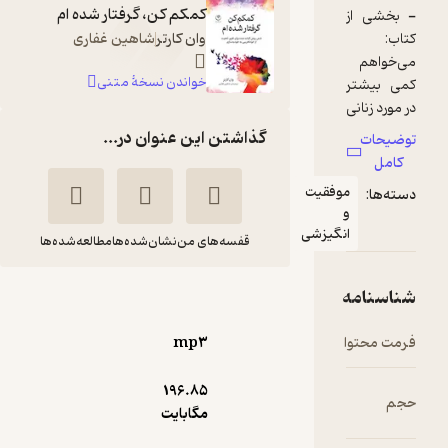
کمکم کن، گرفتار شده ام
ی از
وان کارتر
شاهین غفاری
هم
خواندن نسخۀ متنی
یشتر
 زنانی
کنم
گذاشتن این عنوان در...
ات
ستان
شان
موفقیت
ا:
و
 این
انگیزشی
قفسه‌های من
نشان‌شده‌ها
مطالعه‌شده‌ها
ا در
جاد
اما
کمکم کن گرفتار شده
نامه
ز آن
ام
د در
حتوا
mp۳
وان کارتر
شادی زراعتی
196.۸۵
موسسه انتشارات فلسفه
مگابایت
 کتاب