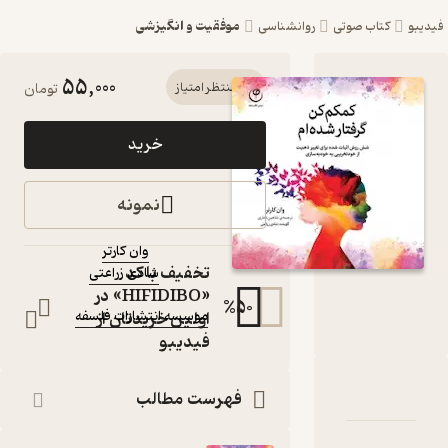
موفقیت و انگیزشی
اب صوتی
روانشناسی
55,000
کتاب صوتی
منتظر امتیاز
تومان
کمکم کن گرفتار
خرید
شده ام اثر وان
کارتر
نمونه
کتاب صوتی
وان کارتر
نویسنده
:
تخفیف با کد
شادی زراعتی
گوینده
:
«HIFIDIBO» در
ناشر
:
%
50
اولین خریدتان از
موسسه انتشارات فلسفه
فیدیبو
ۀ کمکم کن گرفتار شده ام
ناسنامه
نقدها و امتیازها
فهرست مطالب