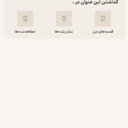
گذاشتن این عنوان در...
قفسه‌های من
نشان‌شده‌ها
مطالعه‌شده‌ها
خواستن
لوک برجس
افشین اعتماد
نشر صوتی نیک
3.5
(2)
132,000
220,000
٪
40
تومان
نمونه