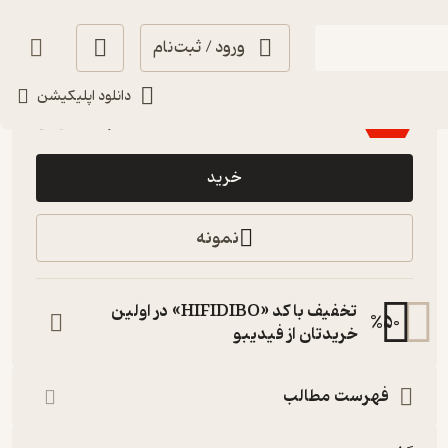
ورود / ثبت‌نام
3.5
(2)
دانلود اپلیکیشن
132,000
220,000
٪
40
تومان
خرید
نمونه
تخفیف با کد «HIFIDIBO» در اولین
%
50
خریدتان از فیدیبو
فهرست مطالب