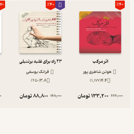
70
٪40
٪40
اثر مرکب
23 راه برای غلبه برتنبلی
هوتن شاطری پور
فرانک یوسفی
)
450
(
3.8
)
1,177
(
4.4
133,200
تومان
88,800
تومان
0
148,000
222,000