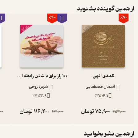
از همین گوینده بشنوید
٪40
٪70
کمدی الهی
100 راز برای داشتن رابطه ای فوق العاده
آسمان مصطفایی
شهره روحی
)
41
(
3.9
)
35
(
4.1
75,900
تومان
116,400
تومان
00
194,000
253,000
از همین نشر بخوانید