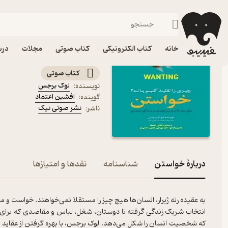
توسعه فردی
فیدیبو
کتاب صوتی
روانشناسی
کتاب صوتی خواستن اثر
خانه
کتاب الکترونیکی
کتاب صوتی
مجلات
درس
چیزی را تقلید کنیم یا نه؟
کتاب صوتی
لوک برجس
نویسنده
:
افشین اعتماد
گوینده
:
نشر صوتی نیک
ناشر
:
دربارۀ خواستن
شناسنامه
نقدها و امتیازها
به عقیده رنه ژیرار، انسان‌ها هیچ چیز را مستقلا نمی‌خواهند. خواست و می
انتخاب شریک زندگی گرفته تا دوستان، شغل، لباس و مقاصدی که برای تع
که شخصیت انسان را شکل می‌دهد. لوک برجس، با بهره گرفتن از عقاید ژی