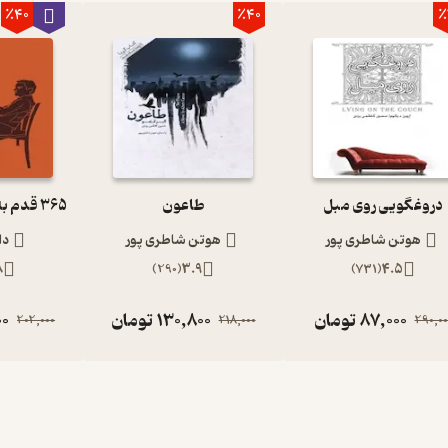
٪40
٪40
٪
دروغگویی روی مبل
طاعون
هوتن شاطری پور
هوتن شاطری پور
دا
8
)
290
(
3.9
)
731
(
4.5
87,000
تومان
130,800
تومان
00
202,000
218,000
290,00