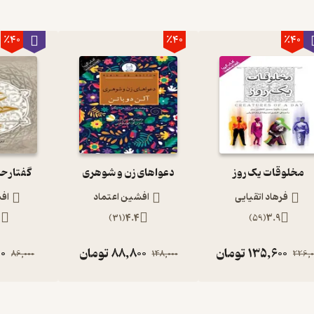
٪40
٪40
٪40
مخلوقات یک روز
دعواهای زن و شوهری
گفتار ح
فرهاد اتقیایی
افشین اعتماد
اف
5
)
31
(
4.4
)
59
(
3.9
135,600
تومان
88,800
تومان
00
86,000
148,000
226,0