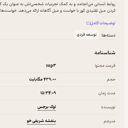
روابط انسانی می‌انجامد و به کمک تجربیات شخصی‌اش به عنوان یک ک
کردن میل تقلیدی کور با خواست و میل آگاهانه ارائه می‌دهد. خواست‌های
چگونه «بهتر بخواهیم».
توضیحات کامل
توسعه فردی
دسته‌ها:
شناسنامه
فرمت محتوا
mp۳
حجم
439.۰۰ مگابایت
مدت زمان
۱۵:۳۴:۰۹
لوک برجس
نویسنده
بنفشه شریفی خو
مترجم