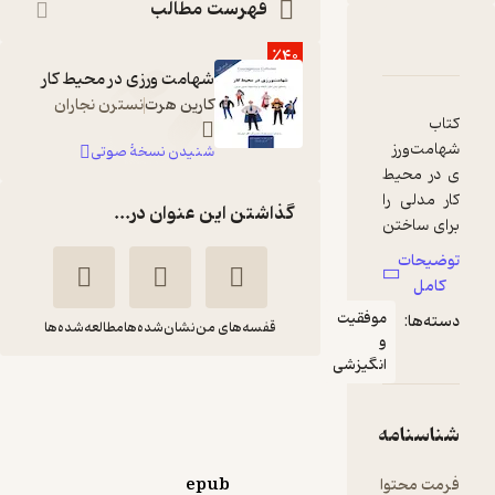
فهرست مطالب
بارۀ شهامت ورزی در محیط کار
شناسنامه
نقدها و امتیازها
٪40
شهامت ورزی در محیط کار
کارین هرت
نسترن نجاران
اب
امت‌ورز
شنیدن نسخۀ صوتی
در محیط
ر مدلی را
گذاشتن این عنوان در...
ای ساختن
م‌هایی
ضیحات
شور از
کامل
دگیرندگان
موفقیت
ته‌ها:
قفسه‌های من
نشان‌شده‌ها
مطالعه‌شده‌ها
و
‌کنندگان
انگیزشی
کلات
شهامت ورزی در محیط
ئه
کار
‌دهد؛
اسنامه
کارین هرت
فرخ بافنده
لی که در
یط‌های
مت محتوا
epub
پندار تابان