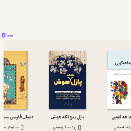
همه
داهه گویی
پازل پنج تکه هوش
هدیه خانی
پردیسا یوسفی
سیاوش مرش