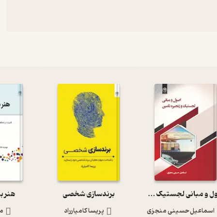
اصول و مبانی لجستیک و زنجیره ی تامین
برندسازی شخصی
هنر ب
اسماعیل حسینی منجزی
پریسا کامیارراد
م