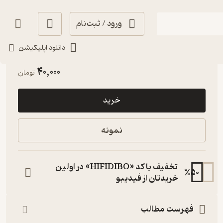
ورود / ثبت‌نام
دانلود اپلیکیشن
آموزنده 🦉
(
1
)
5
(1)
40,000
تومان
خرید
نمونه
تخفیف با کد «HIFIDIBO» در اولین
%
50
خریدتان از فیدیبو
فهرست مطالب