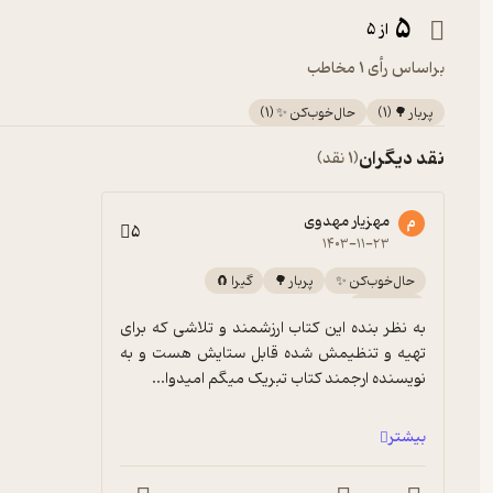
5
از 5
براساس رأی 1 مخاطب
پربار 🌳
(
1
)
حال‌خوب‌کن ✨
(
1
)
نقد دیگران
(1 نقد)
مهزیار مهدوی
م
5
۱۴۰۳-۱۱-۲۳
حال‌خوب‌کن ✨
پربار 🌳
گیرا 🧲
آموزنده 🦉
به نظر بنده این کتاب ارزشمند و تلاشی که برای 
تهیه و تنظیمش شده قابل ستایش هست و به 
نویسنده ارجمند کتاب تبریک میگم امیدوا...
بیشتر