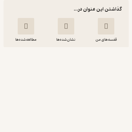
گذاشتن این عنوان در...
قفسه‌های من
نشان‌شده‌ها
مطالعه‌شده‌ها
ارتباط مدیریت و هوش اخلاقی با یادگیری
سازمانی در مقطع دبیرستان شهرستان
ساوه
زهرا رهبری
نشر بید
آموزنده 🦉
(
1
)
5
(1)
40,000
تومان