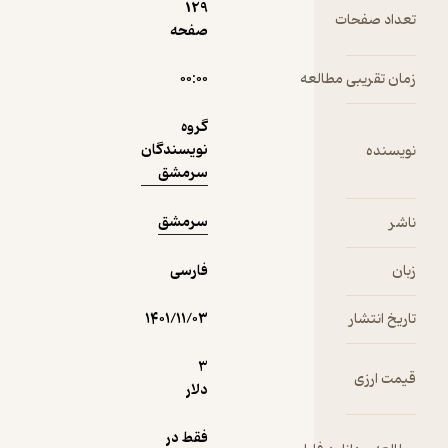
129
 صفحات
صفحه
12,500
3
(2)
تومان
تقریبی مطالعه
۰۰:۰۰
گروه
نویسندگان
ده
نمونه
سرمشق
سرمشق
فارسی
انتشار
۱۴۰۱/۱۱/۰۳
3
ارزی
دلار
فقط در