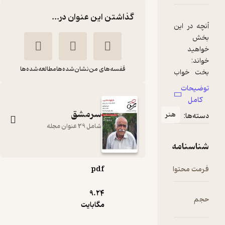
گذاشتن این عنوان در...
در این
د
قفسه‌های من
نشان‌شده‌ها
مطالعه‌شده‌ها
خواب
ا بیدار
حات
د شد
ل
سرمشق
هنر
ها:
خالی
شامل 39 عنوان مجله
ت!
نامه
محتوا
pdf
ماهنامه سرمشق
شماره 61
9.۲۴
گروه نویسندگان سرمشق
مگابایت
سرمشق