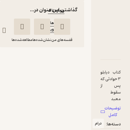
نویسنده
:
گذاشتن این عنوان در...
ریچارد ناک
مترجم
:
عاطفه هاشمی
ویدا
ناشر
:
قفسه‌های من
نشان‌شده‌ها
مطالعه‌شده‌ها
دربارۀ مجموعه دیابلو، پیامبر پنهان جلد 3
شناسنامه
نقدها و امتیازها
مجموعه دیابلو،
پیامبر پنهان جلد 3
ریچارد ناک
عاطفه هاشمی
کتاب دیابلو
۳ حوادثی که
ویدا
پس از
سقوط
معبد
389,000
3.8
(5)
تومان
تریون رخ
توضیحات
می دهد، را
کامل
به نمایش
درام
دسته‌ها:
می کشد.