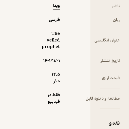
به طرز غیر
ویدا
ناشر
منتظره ای
تغییر کرد
زبان
فارسی
الدیسیان در
وجودش
The
قدرت های
عنوان انگلیسی
veiled
ماورایی
prophet
احساس می
کند. قدرت
تاریخ انتشار
۱۴۰۱/۱۱/۰۱
هایی که
هیچ انسانی
12.۵
قیمت ارزی
تصور
دلار
داشتنش را
هم نمی کند
فقط در
مطالعه و دانلود فایل
اما حالا
فیدیبو
الدیسیان
باید با این
نیرو های
نقد و
درونش