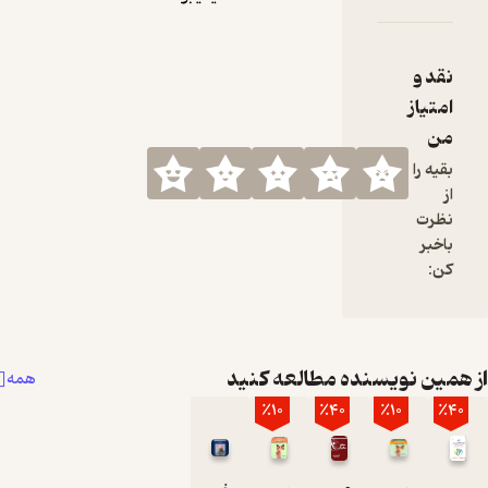
همیشه ما را
در بربگیرد.
نقد و
امتیاز
من
بقیه را
از
نظرت
باخبر
کن:
همین نویسنده مطالعه کنید
همه
٪10
٪40
٪10
٪40