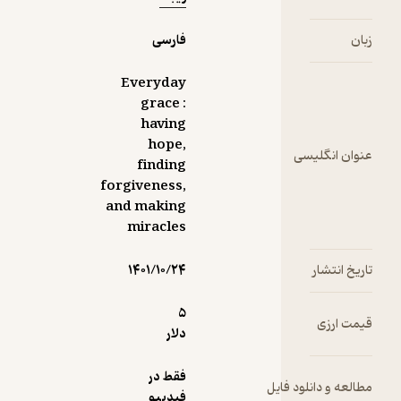
اما امیدوارم
زبان
فارسی
همه‌ی ما
وارد دروازه‌ی
Everyday
نوری شویم
grace :
که تاریکی در
having
آن سوی آن
hope,
عنوان انگلیسی
finding
باشد که
forgiveness,
آسمان
and making
تاریک ذهن
‭miracles
انسان با نور
حقیقت
تاریخ انتشار
۱۴۰۱/۱۰/۲۴
باشد که
5
قیمت ارزی
لطف و
دلار
رحمت
خداوند
فقط در
مطالعه و دانلود فایل
اکنون و
فیدیبو