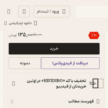
ورود / ثبت‌نام
دانلود اپلیکیشن
منتظر امتیاز
135,000
150,000
٪
10
تومان
خرید
دریافت از فیدی‌پلاس!
نمونه
تخفیف با کد «HIFIDIBO» در اولین
%
50
خریدتان از فیدیبو
فهرست مطالب