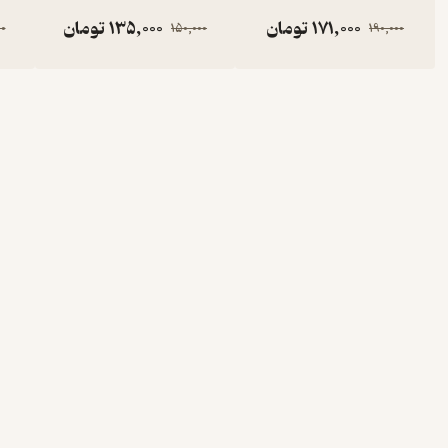
171,000
تومان
135,000
تومان
00
150,000
190,000