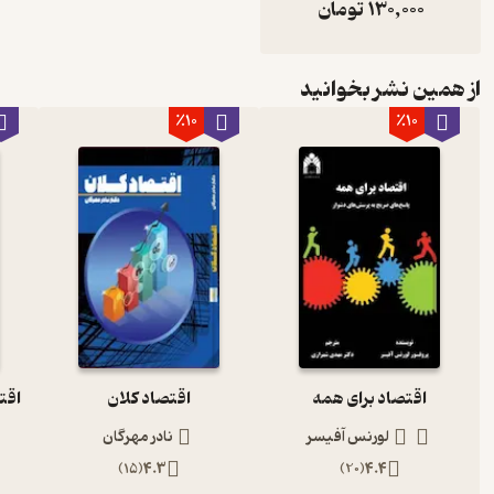
130,000
تومان
از همین نشر بخوانید
٪10
٪10
اقتصاد برای همه
اقتصاد کلان
لورنس آفیسر
نادر مهرگان
)
15
(
4.3
)
20
(
4.4