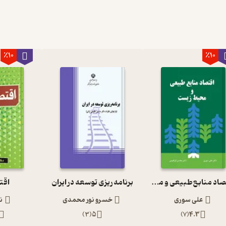
٪10
٪10
اقتصاد منابع طبیعی و محیط زیست
برنامه ریزی توسعه در ایران
اقت
علی سوری
خسرو نور محمدی
ن
)
3
(
5
)
7
(
4.3