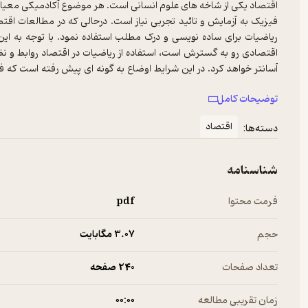
اقتصاد یکی از شاخه های علوم انسانی است. هر موضوع آکادمیکی معیاره
فیزیک به آزمایش و تائید تجربی نیاز است. درحالی که در مطالعات اقتصا
ریاضیات برای ساده نویسی و درک مطلب استفاده نمود. با توجه به این
اقتصادی رو به گسترش است، استفاده از ریاضیات در اقتصاد روابط و نظر
آسانتر خواهد کرد. در این شرایط اوضاع به گونه ای پیش رفته است که 
است. یکی از شاخه های علم اقتصاد که کاربرد ریاضیات درآن از سایر ش
توضیحات کامل
شده است، مسائل اقتصاد خرد به روش های مختلف و از طریق روش ها
مسائل ساده تر آغاز و با مسائل پیچیده تر در انتهای هر فصل که مختص د
اقتصاد
دسته‌ها:
شناسنامه
فرمت محتوا
pdf
حجم
3.۰۷ مگابایت
تعداد صفحات
240 صفحه
زمان تقریبی مطالعه
۰۰:۰۰