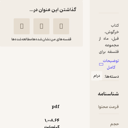
وعه ی فلسفه برای کودکان، خرگوش، فیل، ماه جلد 4
امه
دها و امتیازها
گذاشتن این عنوان در...
قفسه‌های من
نشان‌شده‌ها
مطالعه‌شده‌ها
مجموعه ی فلسفه
برای کودکان، خرگوش،
فیل، ماه جلد 4
ام
منیره عابدی
انتشارات یار مانا
110,000
pdf
5
(1)
تومان
1,008.۶۴
کیلوبایت