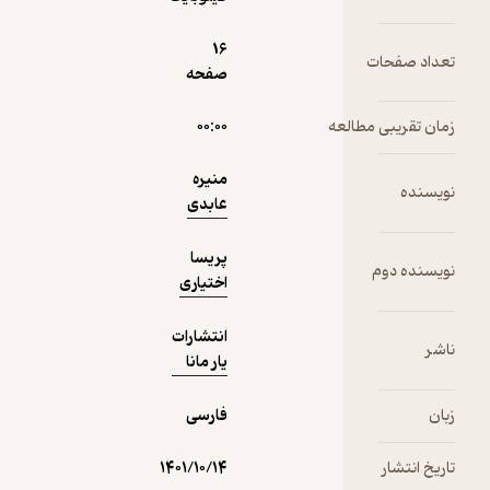
دریافت از
16
نمونه
ت
فیدی‌پلاس!
صفحه
مطالعه
۰۰:۰۰
منیره
عابدی
پریسا
اختیاری
انتشارات
یار مانا
فارسی
۱۴۰۱/۱۰/۱۴