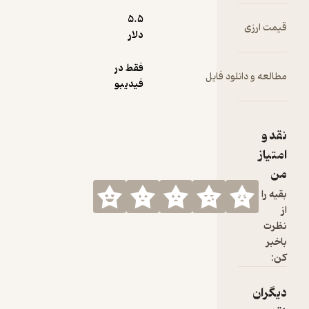
5.۵
دلار
فقط در
ود فایل
فیدیبو