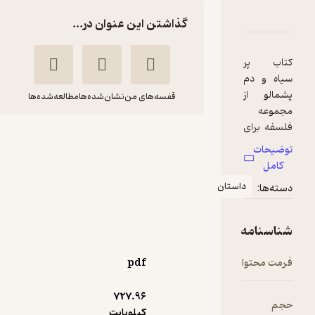
وعه ی فلسفه برای کودکان، پرسیاه و دم پشمالو جلد 3
امه
دها و امتیازها
گذاشتن این عنوان در...
قفسه‌های من
نشان‌شده‌ها
مطالعه‌شده‌ها
مجموعه ی فلسفه
برای کودکان، پرسیاه و
دم پشمالو جلد 3
استان
منیره عابدی
انتشارات یار مانا
110,000
pdf
5
(1)
تومان
727.۹۶
کیلوبایت