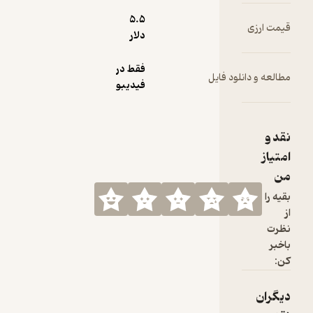
5.۵
دلار
فقط در
ود فایل
فیدیبو