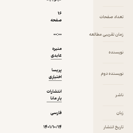
دریافت از
16
نمونه
ت
فیدی‌پلاس!
صفحه
مطالعه
۰۰:۰۰
منیره
عابدی
پریسا
اختیاری
انتشارات
یار مانا
فارسی
۱۴۰۱/۱۰/۱۴