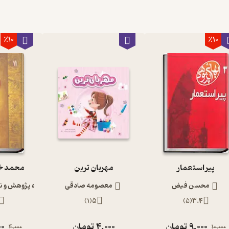
٪10
٪10
پیر استعمار
مهربان ترین
محمد خا
محسن فیض
معصومه صادقی
گروه پژوهش و ن
)
1
(
5
)
5
(
3.4
9,000
تومان
4,000
تومان
00
4,000
10,000