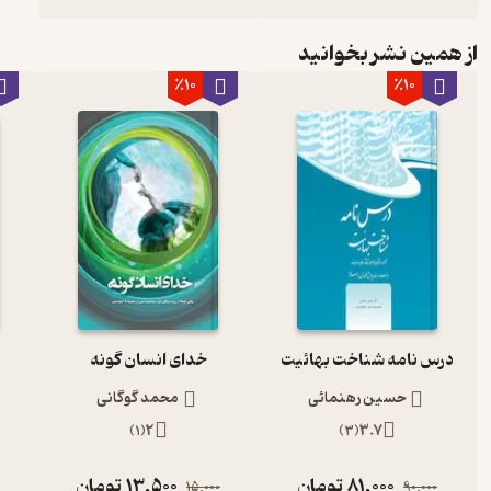
از همین نشر بخوانید
٪10
٪10
درس نامه شناخت بهائیت
خدای انسان گونه
حسین رهنمائی
محمد گوگانی
)
1
(
2
)
3
(
3.7
81,000
تومان
13,500
تومان
15,000
90,000