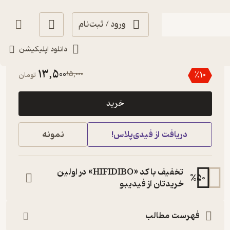
ورود / ثبت‌نام
دانلود اپلیکیشن
منتظر امتیاز
13,500
15,000
٪
10
تومان
خرید
دریافت از فیدی‌پلاس!
نمونه
تخفیف با کد «HIFIDIBO» در اولین
%
50
خریدتان از فیدیبو
فهرست مطالب