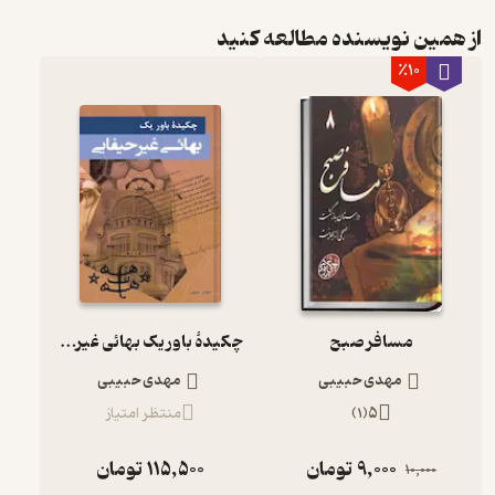
از همین نویسنده مطالعه کنید
٪10
مسافر صبح
چکیدۀ باور یک بهائی غیر حیفایی
مهدی حبیبی
مهدی حبیبی
5
(
1
)
منتظر امتیاز
9,000
تومان
115,500
تومان
10,000