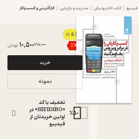
کارآفرینی و کسب‌وکار
یبو
کتاب الکترونیکی
مدیریت و بازاریابی
5
کتاب کسب
(1)
10,500
35,000
٪
70
تومان
و کارتان را
در برابر
خرید
ویروس
مقاوم کنید
نمونه
اثر داگلاس
کروگر نشر
تخفیف با کد
انتشارات
«HIFIDIBO» در
%
50
اولین خریدتان از
بهار سبز
فیدیبو
۵۰ راهکار موثر برای
سرپا نگه داشتن