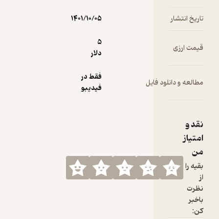
که هر یک از
آن‌ها
تاریخ انتشار
۱۴۰۱/۱۰/۰۵
می‌تواند
مورد
5
قیمت ارزی
استفاده
دلار
گروه‌های
مختلف قرار
فقط در
مطالعه و دانلود فایل
گیرد.
فیدیبو
نقد و
امتیاز
من
بقیه را
از
نظرت
باخبر
کن: