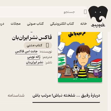
توسعه فردی
فیدیبو
کتاب الکترونیکی
روانشناسی
خانه
کتاب الکترونیکی
کتاب صوتی
مجلات
درس
کتاب رفیق ... شلخته نبا
فاکس نشر ایران‌بان
کتاب متنی
جانت اس فاکس
نویسنده
:
ژاله نوینی
مترجم
:
نشر ایران‌بان
ناشر
:
دربارۀ رفیق ... شلخته نباش! مرتب باش
شناسنامه