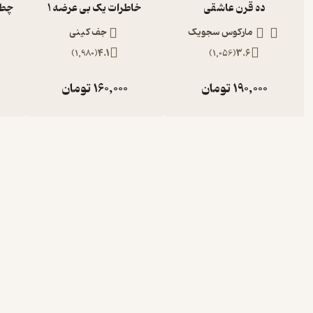
ده قرن عاشقی
خاطرات یک بی عرضه 1
مارکوس سجویک
جف کینی
)
1,980
(
4.1
)
1,056
(
3.6
190,000
تومان
160,000
تومان