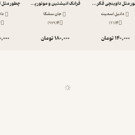
چطور مثل داوینچی فکر کنیم
فرانک انیشتین و موتور پادماده جلد 1
دانیل اسمیت
جان سشکا
دا
4
)
979
(
4
)
21
(
4
140,000
تومان
180,000
تومان
0,000