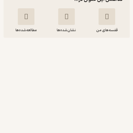
قفسه‌های من
نشان‌شده‌ها
مطالعه‌شده‌ها
رفیق ... شلخته نباش! مرتب باش
جانت اس فاکس
ژاله نوینی
نشر ایران‌بان
90,000
منتظر امتیاز
تومان
نمونه