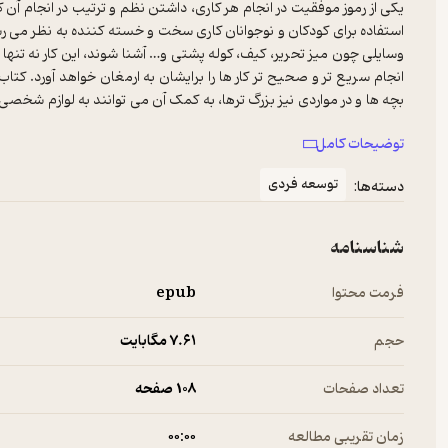
یکی از رموز موفقیت در انجام هر کاری، داشتن نظم و ترتیب در انجام آن 
استفاده برای کودکان و نوجوانان کاری سخت و خسته کننده به نظر می رس
وسایلی چون میز تحریر، کیف، کوله پشتی و… آشنا شوند، این کار نه تنه
انجام سریع تر و صحیح تر کار ها را برایشان به ارمغان خواهد آورد. کت
بچه ها و در مواردی نیز بزرگ ترها، به کمک آن می توانند به لوازم شخص
های برنامه ریزی و استفاده‌ی درست از زمان را به کودکان و نوجوانان 
توضیحات کامل
مثال، در مورد مرتب نگه داشتن کلاسور، توصیه می شود که برگه های مربو
درس مربوطه را بر روی این برگه ها بنویسیم و یا اینکه با کمک تقویم ه
توسعه فردی
دسته‌ها:
وقتمان را بیهوده هدر ندهیم. در این کتاب با بسیاری از این دست روش ه
شناسنامه
فرمت محتوا
epub
حجم
7.۶۱ مگابایت
تعداد صفحات
108 صفحه
زمان تقریبی مطالعه
۰۰:۰۰