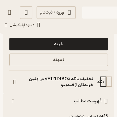
ورود / ثبت‌نام
دانلود اپلیکیشن
90,000
منتظر امتیاز
تومان
خرید
نمونه
تخفیف با کد «HIFIDIBO» در اولین
%
50
خریدتان از فیدیبو
فهرست مطالب
گذاشتن این عنوان در...