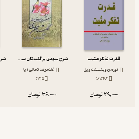
قدرت تفکر مثبت
شرح سودی بر گلستان سعدی جلد 1
نورمن وینسنت پیل
غلامرضا کمالی نیا
)
3
(
5
)
81
(
4.2
29,000
تومان
36,000
تومان