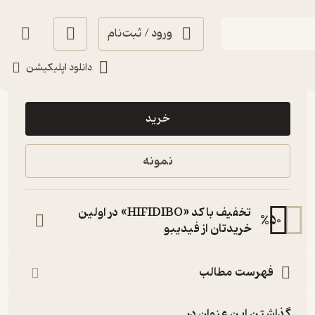
ورود / ثبت‌نام
دانلود اپلیکیشن
27,000
منتظر امتیاز
تومان
خرید
نمونه
تخفیف با کد «HIFIDIBO» در اولین
%
50
خریدتان از فیدیبو
فهرست مطالب
گذاشتن این عنوان در...