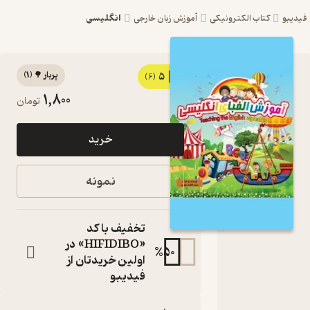
انگلیسی
و
کتاب الکترونیکی
آموزش زبان خارجی
پربار 🌳
(
1
)
5
کتاب آموزش
(6)
1,800
تومان
الفبای
انگلیسی =
خرید
Teaching
the
نمونه
English
alphabet
تخفیف با کد
اثر ه فاطمه
«HIFIDIBO» در
%
50
اولین خریدتان از
طهوری نشر
فیدیبو
آسمان علم