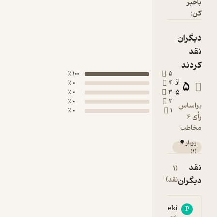
باخبر
کن:
دیگران
نقد
کردند
100 ٪
5
از
5
0 ٪
4
5
0 ٪
3
0 ٪
2
براساس
0 ٪
1
رأی 6
مخاطب
پربار 🌳
)
1
(
نقد
(1
دیگران
نقد)
Parmis Maleki
P
5