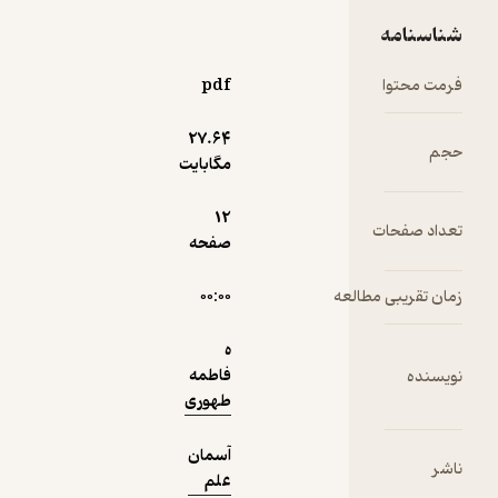
پربار 🌳
(
1
)
5
(6)
شناسنامه
1,800
تومان
فرمت محتوا
pdf
27.۶۴
حجم
مگابایت
نمونه
12
تعداد صفحات
صفحه
زمان تقریبی مطالعه
۰۰:۰۰
ه
فاطمه
نویسنده
طهوری
آسمان
ناشر
علم