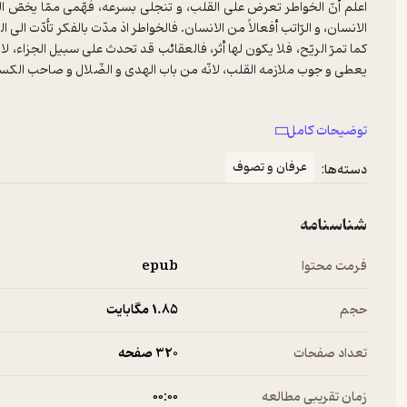
اعلم أنّ الخواطر تعرض علی القلب، و تنجلی بسرعه، فهّمی ممّا یخصّ الق
الانسان، و الرّاتب أفعالاً من الانسان. فالخواطر اذ مدّت بالفکر تأدّت الی 
کما تمرّ الریّح، فلا یکون لها أثر، فالعقائب قد تحدث علی سبیل الجزاء، لان
و لما کان ابتداء کلّ شیء انمّا هو من جهه القلب، و هو من جهه هذا الخا
توضیحات کامل
فی سبب التّسمیة، فنقول: انّ من الخواطر ما یعرض من جهه المزاج ممّیل
لنیل رتبه، فاذا تمکّن سمّی همّة. و منه مایعرض باعثاً هلی فعل، فاذا
عرفان و تصوف
دسته‌ها:
شوقاً. و منه ما یعرض بتثبّت حکم، أو شیء علی ما هو علیه. فاذا تمکّن 
علی سبیل الثبات سمی جهلاً. و لجمیع الاخلاق و الخصال خواطر، متی ت
شناسنامه
فرمت محتوا
epub
حجم
1.۸۵ مگابایت
تعداد صفحات
320 صفحه
زمان تقریبی مطالعه
۰۰:۰۰