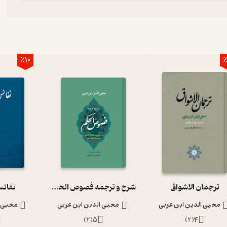
٪10
٪
ترجمان الاشواق
شرح و ترجمه فصوص الحکم
نفائس
محیی الدین ابن عربی
محیی الدین ابن عربی
محیی ا
)
2
(
5
)
2
(
4