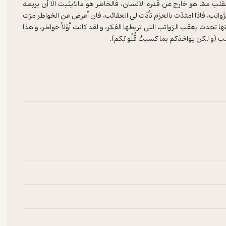
لب ممّا هو خارج عن قدره الانسان، فالخاطر هو مالایثبت الّا أن یربطه
الرَّواتب، فاذا امتدّت بالعزم تأدّت لی العقائب، فان أعرض عن الخواطر مرّت
ها تحدث بعقب الرّواتب التی تربطها الفکر، و لقد کانت أوّلاً خواطر، و هذا
طر المتقلّب الذی من أجله سُمی القلب قلباً، و ان انضاف الی ذلک غیره
ا لی مایوافق، فهذا اذا تمکّن سُمی شهوه، و ضدّه نقره، و منه مایعرض
 تمکّن سمّی مشیئه. و منه مایعرض باستعجال اللّقاء فاذا تمکّن سمّی
سمی علماً. و ان کان متردّدا سمّی شکّاً، فان عرض بذکر مالا حقیقه له
مکّنت سمیّت بأسماء تخصّها.