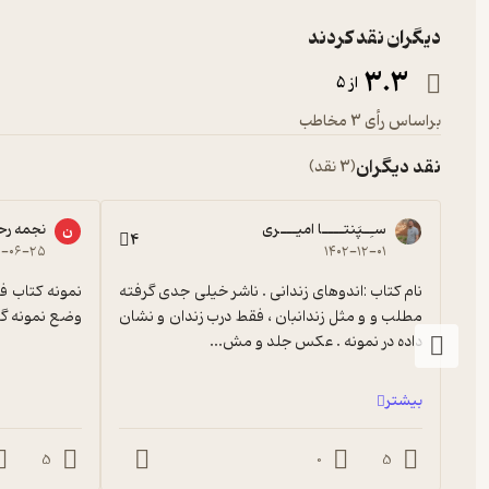
دیگران نقد کردند
3.3
از 5
براساس رأی 3 مخاطب
نقد دیگران
(3 نقد)
سـِـپَنتــــا امیـــری
نجمه رح
ن
4
۲-۰۶-۲۵
۱۴۰۲-۱۲-۰۱
نام کتاب :اندوهای زندانی . ناشر خیلی جدی گرفته 
مطلب و و مثل زندانبان ، فقط درب زندان و نشان 
وضع نمونه گذ
داده در نمونه . عکس جلد و مش...
بیشتر
5
0
5