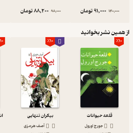
91,000
تومان
88,200
تومان
0
98,000
130,000
از همین نشر بخوانید
10
٪10
٪10
قلعه حیوانات
بیکران تنهایی
ان
جورج اورول
آصف هرمزی