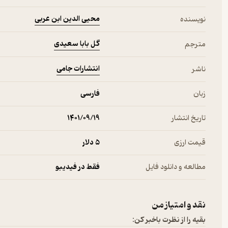
محیی الدین ابن عربی
نویسنده
گل بابا سعیدی
مترجم
انتشارات جامی
ناشر
زبان
فارسی
تاریخ انتشار
۱۴۰۱/۰۹/۱۹
قیمت ارزی
5 دلار
مطالعه و دانلود فایل
فقط در فیدیبو
نقد و امتیاز من
بقیه را از نظرت باخبر کن: