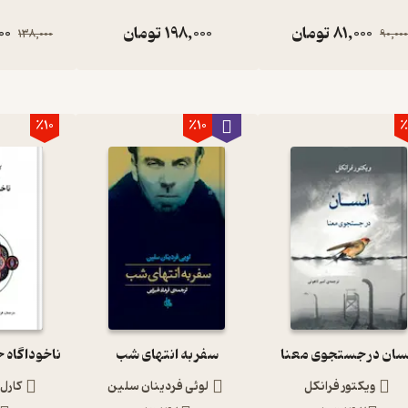
81,000
تومان
198,000
تومان
00
138,000
90,00
٪10
٪10
٪
سان در جستجوی معنا
سفر به انتهای شب
ویکتور فرانکل
لوئی فردینان سلین
کارل