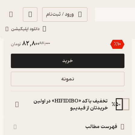
ورود / ثبت‌نام
دانلود اپلیکیشن
3.3
(3)
82,800
92,000
٪
10
تومان
خرید
نمونه
تخفیف با کد «HIFIDIBO» در اولین
%
50
خریدتان از فیدیبو
فهرست مطالب