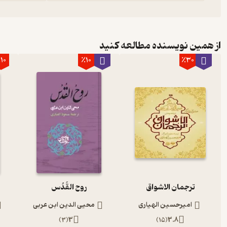
از همین نویسنده مطالعه کنید
10
٪10
٪30
ترجمان الاشواق
روح القُدُس
امیرحسین الهیاری
محیی الدین ابن عربی
)
3
(
3
)
15
(
3.8