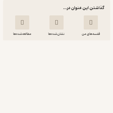
گذاشتن این عنوان در...
قفسه‌های من
نشان‌شده‌ها
مطالعه‌شده‌ها
اندوه های زندانی
محیی الدین ابن عربی
گل بابا سعیدی
انتشارات جامی
3.3
(3)
82,800
92,000
٪
10
تومان