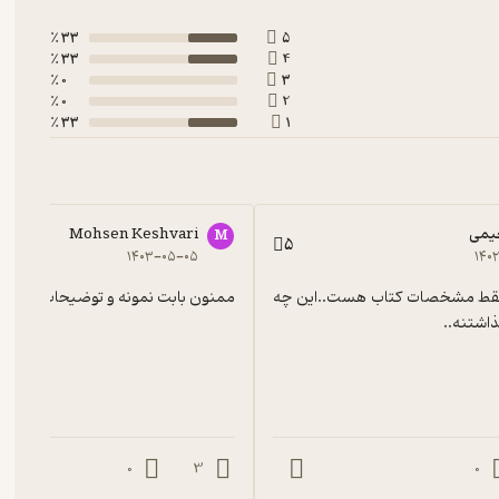
33 ٪
5
33 ٪
4
0 ٪
3
0 ٪
2
33 ٪
1
یمی
Mohsen Keshvari
M
5
۱۴۰۳-۰۵-۰۵
۱۴۰
نمونه کتاب فقط مشخصات کتاب هست..این چه 
ممنون بابت نمونه و توضیحات 😂
اشتنه..
0
3
0