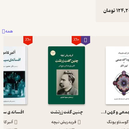
124,2
تومان
همه
٪10
٪10
ناخوداگاه جمعی و کهن الگو
چنین گفت زرتشت
افسانه ی سیز
 گوستاو یونگ
فریدریش نیچه
آلبر کامو