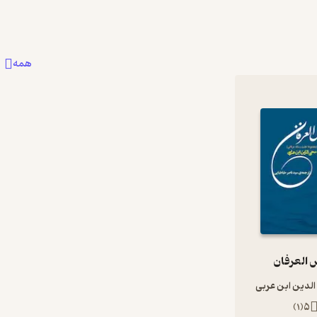
همه
 العرفان
لدین ابن عربی
)
1
(
5