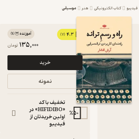
موسیقی
یبو
کتاب الکترونیکی
هنر
آموزنده 🦉
(
1
)
4.3
کتاب راه و
(7)
135,000
تومان
رسم ترانه
اثر آرش
خرید
افشار نشر
انتشارات
نمونه
نگاه
راهنمای
تخفیف با کد
کاربردی ترانه
«HIFIDIBO» در
سرایی
%
50
اولین خریدتان از
کتاب
متنی
فیدیبو
نویسنده
:
آرش افشار