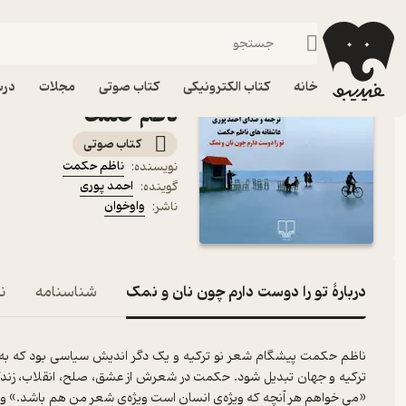
شعر فارسی
فیدیبو
کتاب صوتی
ادبیات
شعر و نقد شعر
کتاب صوتی تو را دوست دا
خانه
کتاب الکترونیکی
کتاب صوتی
مجلات
درس
ناظم حکمت
کتاب صوتی
ناظم حکمت
نویسنده
:
احمد پوری
گوینده
:
واوخوان
ناشر
:
دربارۀ تو را دوست دارم چون نان و نمک
شناسنامه
نق
ناظم حکمت پیشگام شعر نو ترکیه و یک دگر اندیش سیاسی بود که به ه
ترکیه و جهان تبدیل شود. حکمت در شعرش از عشق، صلح، انقلاب، زندگی،
«می خواهم هر آنچه که ویژه‌ی انسان است ویژه‌ی شعر من هم باشد.» 