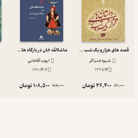
قصه های هزار و یک شب جلد 1
ماشاالله خان در بارگاه هارون الرشید
شیوا خنیاگر
ایوب آقاخانی
)
790
(
4.6
)
325
(
4
36,400
تومان
108,500
تومان
0
155,000
52,000