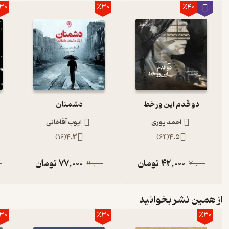
30
٪30
٪40
دو قدم این ور خط
دشمنان
احمد پوری
ایوب آقاخانی
)
16
(
4.3
)
64
(
4.5
42,000
تومان
77,000
تومان
0
110,000
70,000
از همین نشر بخوانید
30
٪30
٪30