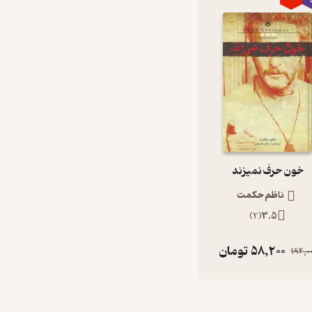
خون حرف نمیزند
ناظم حکمت
)
2
(
3.5
58,200
تومان
194,0