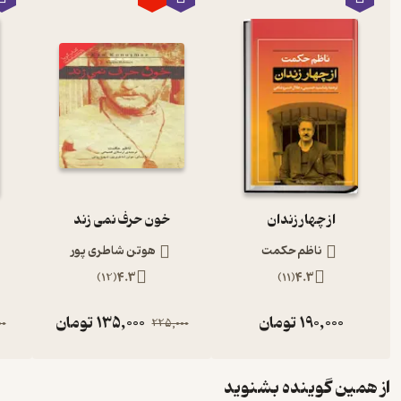
از چهار زندان
خون حرف نمی زند
ناظم حکمت
هوتن شاطری پور
)
12
(
4.3
)
11
(
4.3
190,000
تومان
135,000
تومان
00
225,000
از همین گوینده بشنوید