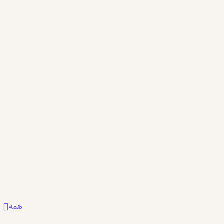
54,600
78,000
٪
30
تومان
نمونه
همه