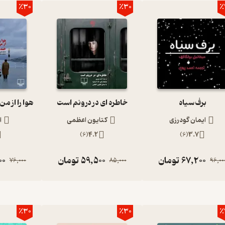
٪30
٪30
٪
برف سیاه
خاطره ای در درونم است
ایمان گودرزی
کتایون اعظمی
ا
)
6
(
4.2
)
6
(
3.7
67,200
تومان
59,500
تومان
00
76,000
85,000
96,00
٪30
٪30
٪