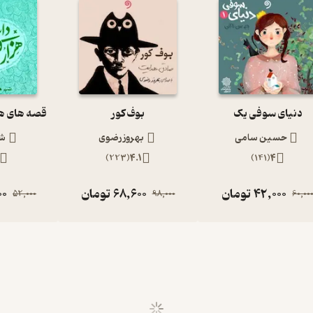
دنیای سوفی یک
بوف کور
حسین سامی
بهروز رضوی
شی
)
223
(
4.1
)
141
(
4
42,000
تومان
68,600
تومان
00
52,000
98,000
60,00