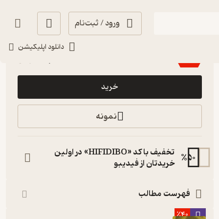
ورود / ثبت‌نام
منتظر امتیاز
دانلود اپلیکیشن
54,600
78,000
٪
30
تومان
خرید
نمونه
تخفیف با کد «HIFIDIBO» در اولین
%
50
خریدتان از فیدیبو
فهرست مطالب
٪40