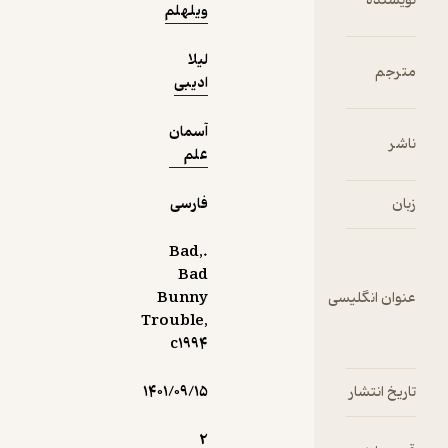
نویسنده
ویلهلم
ولی رالف
دوست
لیلا
داشت
مترجم
ادیبی
هنوزم
فوتبال بازی
آسمان
ناشر
- از متن
علم
کتاب -
زبان
فارسی
.Bad,
Bad
عنوان انگلیسی
Bunny
Trouble,
c۱۹۹۴
تاریخ انتشار
۱۴۰۱/۰۹/۱۵
2