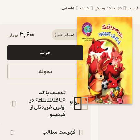
داستان
یبو
کتاب الکترونیکی
کودک
3,600
کتاب
منتظر امتیاز
تومان
دردسر
خرید
بزرگ
خرگوش
نمونه
کوچولو
اثر هنس
تخفیف با کد
ویلهلم
«HIFIDIBO» در
%
50
اولین خریدتان از
نشر
فیدیبو
آسمان
علم
فهرست مطالب