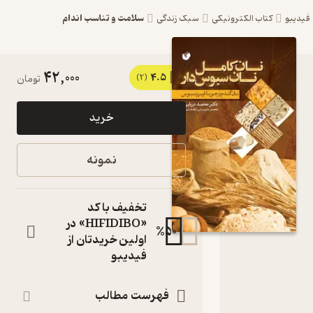
سلامت و تناسب اندام
یبو
کتاب الکترونیکی
سبک زندگی
42,000
4.5
کتاب نان
(2)
تومان
کامل، نان
خرید
سبوس
دار اثر
نمونه
محمد
دریایی
تخفیف با کد
نشر سفیر
«HIFIDIBO» در
%
50
اولین خریدتان از
اردهال
فیدیبو
نان گندم و جوبا
فیبروسبوس
فهرست مطالب
کتاب
متنی