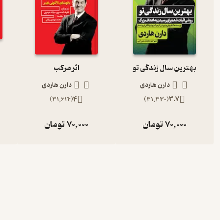
‫بهترین سال زندگی تو
اثر مرکب
دارن هاردی
دارن هاردی
)
31,614
(
4
)
31,330
(
3.7
70,000
تومان
70,000
تومان