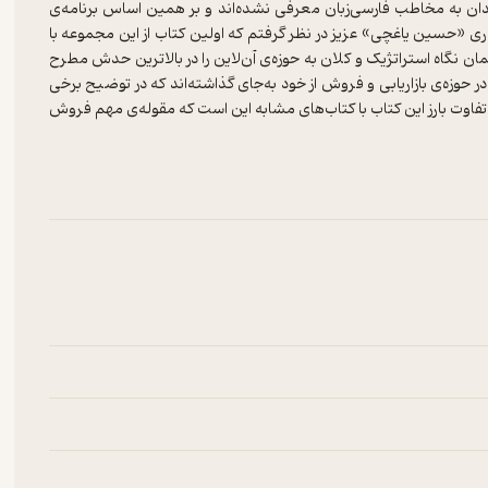
، چندان به مخاطب فارسی‌زبان معرفی نشده‌اند و بر همین اساس برنامه‌ی
مکاری «حسین یاغچی» عزیز در نظر گرفتم که اولین کتاب از این مجموعه با
ن نگاه استراتژیک و کلان به حوزه‌ی آن‌لاین را در بالاترین حدش مطرح
وزه‌ی بازاریابی و فروش از خود به‌جای گذاشته‌اند که در توضیح برخی
د. تفاوت بارز این کتاب با کتاب‌های مشابه این است که مقوله‌ی مهم فروش
نیفتد، هیچ اتفاق دیگری هم نخواهد افتاد و این کتاب، این نگاه را به
هزاران‌هزار لایک و کامنت در اکانت شبکه‌ی اجتماعی خود بگیرید، ولی
ک بازی‌ست که خودتان را اسیرش کرده‌اید. اگر می‌خواهید فروش عالی در
تان خواهد بود. کتاب «درآمد بالا از شبکه‌های اجتماعی» را بخوانید و