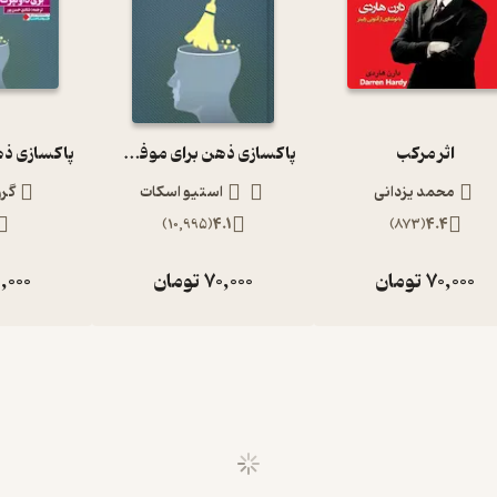
اثر مرکب
پاکسازی ذهن برای موفق شدن در زندگی
محمد یزدانی
استیو اسکات
گرو
)
10,995
(
4.1
)
873
(
4.4
70,000
تومان
70,000
تومان
,000