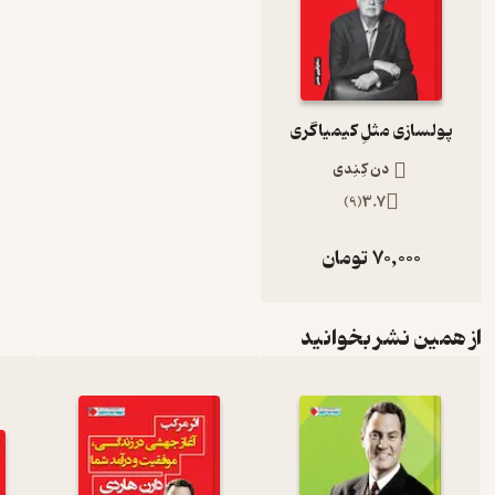
پولسازی مثلِ کیمیاگری
دن کِنِدی
)
9
(
3.7
70,000
تومان
از همین نشر بخوانید