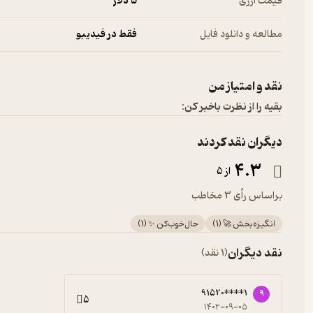
قیمت ارزی
5 دلار
مطالعه و دانلود فایل
فقط در فیدیبو
نقد و امتیاز من
بقیه را از نظرت باخبر کن:
دیگران نقد کردند
4.3
از 5
براساس رأی 3 مخاطب
انگیزه‌بخش 🚀
(
1
)
حال‌خوب‌کن ✨
(
1
)
نقد دیگران
(1 نقد)
91520****1
9
5
۱۴۰۲-۰۹-۰۵