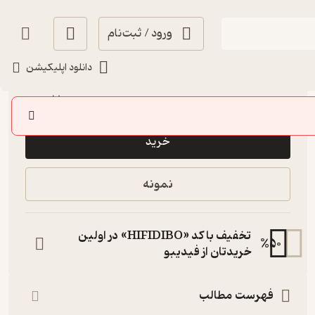
ورود / ثبت‌نام
دانلود اپلیکیشن
انگیزه‌بخش 🚀
(
1
)
4.3
(3)
70,000
تومان
خرید
نمونه
تخفیف با کد «HIFIDIBO» در اولین
%
50
خریدتان از فیدیبو
فهرست مطالب