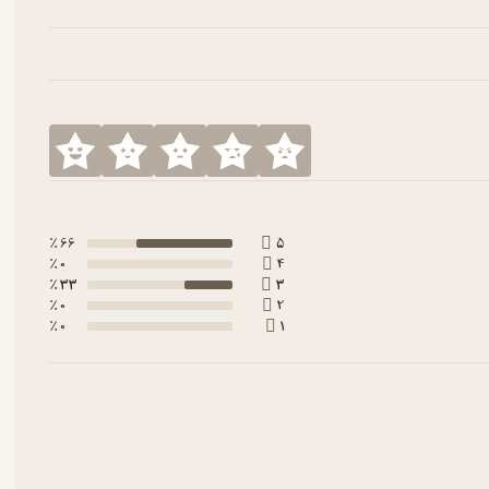
66 ٪
5
0 ٪
4
33 ٪
3
0 ٪
2
0 ٪
1